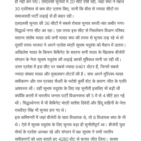
ही नही कर पाए। एमएलसी चुनावों में 20 सीटें ऐसी रहीं, जहां सपा ने महज
30 प्रतिशत से कम वोट प्राप्त किए, यानी कि बीस से ज्यादा सीटों पर
समाजवादी पार्टी लड़ाई से ही बाहर रही।
एलएलसी चुनाव की 36 सीटों में सबसे रोचक चुनाव बस्ती-संत कबीर नगर-
सिद्धार्थ नगर सीट का रहा। एक तरफ इस सीट से निवर्तमान विधान परिषद
सदस्य संतोष यादव उर्फ सनी यादव सपा की तरफ से चुनाव लड़ रहे थे तो
दूसरी तरफ भाजपा ने अपने प्रदेश मंत्री सुभाष यदुवंश को मैदान में उतारा।
अखिलेश यादव के किचन कैबिनेट के सदस्य सनी यादव के खिलाफ बीजेपी
संगठन के नेता सुभाष यदुवंश की लड़ाई काफी मुश्किल मानी जा रही थी।
उत्तर प्रदेश में इस सीट पर सबसे ज्यादा 6401 वोटर हैं, जिनमें सबसे
ज्यादा संख्या यादव और मुसलमान वोटरों की है। सपा अपने मुस्लिम-यादव
समीकरण और राम प्रसाद चैधरी के भरोशे कुर्मी वोट के कारण जीत के प्रति
आश्वस्त थी। वहीं सुभाष यदुवंश के लिए यह चुनौती इसलिए भी बड़ी थी
क्योंकि बस्ती में भारतीय जनता पार्टी विधानसभा की 5 में से 4 सीटें हार गई
थी। सिद्धार्थनगर में भी कैबिनेट मंत्री सतीश दिवेदी और हिंदू वाहिनी के नेता
राघवेंद्र सिंह भी चुनाव हार गए थे।
इस कमिश्नरी में जहां बीजेपी के सात विधायक थे, तो 6 विधायक सपा के भी
थे। ऐसे में सुभाष यदुवंश के लिए चुनाव बड़ा ही चुनौतीपूर्ण था। बीजेपी युवा
मोर्चा के प्रदेश अध्यक्ष रहे और संगठन में दक्ष सुभाष ने सभी जातीय
समीकरणों को धता बताते हुए 4280 वोट से चुनाव जीत लिया। सुभाष