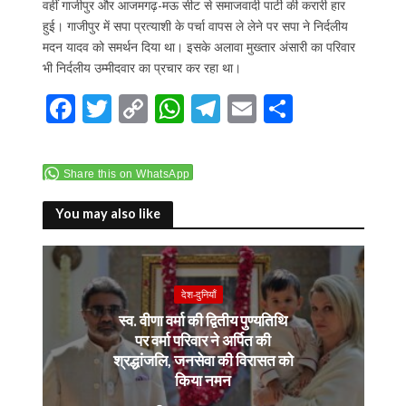
वहीं गाजीपुर और आजमगढ़-मऊ सीट से समाजवादी पार्टी की करारी हार
हुई। गाजीपुर में सपा प्रत्याशी के पर्चा वापस ले लेने पर सपा ने निर्दलीय
मदन यादव को समर्थन दिया था। इसके अलावा मुख्तार अंसारी का परिवार
भी निर्दलीय उम्मीदवार का प्रचार कर रहा था।
F
T
C
W
T
E
S
ac
w
o
h
el
m
h
e
itt
p
at
e
ai
ar
Share this on WhatsApp
b
er
y
s
gr
l
e
o
Li
A
a
You may also like
o
n
p
m
k
k
p
देश-दुनियाँ
स्व. वीणा वर्मा की द्वितीय पुण्यतिथि
पर वर्मा परिवार ने अर्पित की
श्रद्धांजलि, जनसेवा की विरासत को
किया नमन