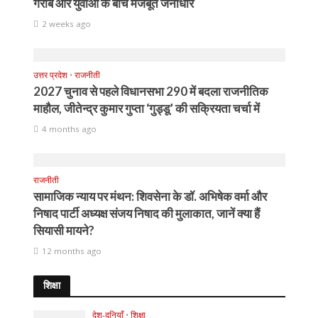
गरीब और युवाओं के बीच मजबूत जनाधार
2 weeks ago
उत्तर प्रदेश
•
राजनीती
2027 चुनाव से पहले विधानसभा 290 में बदला राजनीतिक
माहौल, जीतेन्द्र कुमार गुप्ता ‘गुड्डू’ की सक्रियता चर्चा में
4 months ago
राजनीती
सामाजिक न्याय पर मंथन: शिवसेना के डॉ. अभिषेक वर्मा और
निषाद पार्टी अध्यक्ष संजय निषाद की मुलाकात, जानें क्या हैं
सियासी मायने?
12 months ago
शिक्षा
देश-दुनियाँ
•
शिक्षा