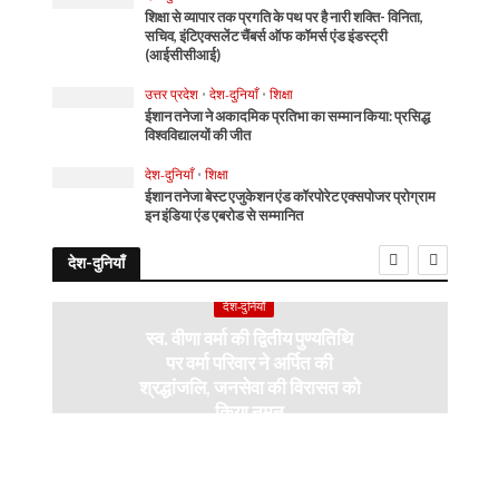
शिक्षा से व्यापार तक प्रगति के पथ पर है नारी शक्ति- विनिता,
सचिव, इंटिएक्सलेंट चैंबर्स ऑफ कॉमर्स एंड इंडस्ट्री
(आईसीसीआई)
उत्तर प्रदेश
•
देश-दुनियाँ
•
शिक्षा
ईशान तनेजा ने अकादमिक प्रतिभा का सम्मान किया: प्रसिद्ध
विश्वविद्यालयों की जीत
देश-दुनियाँ
•
शिक्षा
ईशान तनेजा बेस्ट एजुकेशन एंड कॉरपोरेट एक्सपोजर प्रोग्राम
इन इंडिया एंड एबरोड से सम्मानित
देश-दुनियाँ
देश-दुनियाँ
स्व. वीणा वर्मा की द्वितीय पुण्यतिथि
पर वर्मा परिवार ने अर्पित की
श्रद्धांजलि, जनसेवा की विरासत को
किया नमन