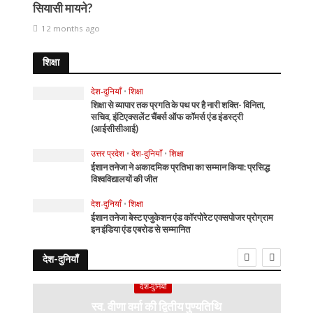
सियासी मायने?
12 months ago
शिक्षा
देश-दुनियाँ
•
शिक्षा
शिक्षा से व्यापार तक प्रगति के पथ पर है नारी शक्ति- विनिता,
सचिव, इंटिएक्सलेंट चैंबर्स ऑफ कॉमर्स एंड इंडस्ट्री
(आईसीसीआई)
उत्तर प्रदेश
•
देश-दुनियाँ
•
शिक्षा
ईशान तनेजा ने अकादमिक प्रतिभा का सम्मान किया: प्रसिद्ध
विश्वविद्यालयों की जीत
देश-दुनियाँ
•
शिक्षा
ईशान तनेजा बेस्ट एजुकेशन एंड कॉरपोरेट एक्सपोजर प्रोग्राम
इन इंडिया एंड एबरोड से सम्मानित
देश-दुनियाँ
देश-दुनियाँ
स्व. वीणा वर्मा की द्वितीय पुण्यतिथि