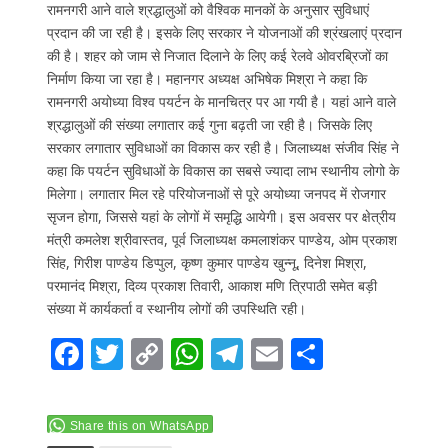
रामनगरी आने वाले श्रद्धालुओं को वैश्विक मानकों के अनुसार सुविधाएं
प्रदान की जा रही है। इसके लिए सरकार ने योजनाओं की श्रंखलाएं प्रदान
की है। शहर को जाम से निजात दिलाने के लिए कई रेलवे ओवरब्रिजों का
निर्माण किया जा रहा है। महानगर अध्यक्ष अभिषेक मिश्रा ने कहा कि
रामनगरी अयोध्या विश्व पयर्टन के मानचित्र पर आ गयी है। यहां आने वाले
श्रद्धालुओं की संख्या लगातार कई गुना बढ़ती जा रही है। जिसके लिए
सरकार लगातार सुविधाओं का विकास कर रही है। जिलाध्यक्ष संजीव सिंह ने
कहा कि पयर्टन सुविधाओं के विकास का सबसे ज्यादा लाभ स्थानीय लोगो के
मिलेगा। लगातार मिल रहे परियोजनाओं से पूरे अयोध्या जनपद में रोजगार
सृजन होगा, जिससे यहां के लोगों में समृद्धि आयेगी। इस अवसर पर क्षेत्रीय
मंत्री कमलेश श्रीवास्तव, पूर्व जिलाध्यक्ष कमलाशंकर पाण्डेय, ओम प्रकाश
सिंह, गिरीश पाण्डेय डिप्पुल, कृष्ण कुमार पाण्डेय खुन्नू, दिनेश मिश्रा,
परमानंद मिश्रा, दिव्य प्रकाश तिवारी, आकाश मणि त्रिपाठी समेत बड़ी
संख्या में कार्यकर्ता व स्थानीय लोगों की उपस्थिति रही।
F
T
C
W
T
E
S
ac
w
o
h
el
m
h
e
itt
p
at
e
ai
ar
Share this on WhatsApp