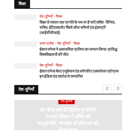
शिक्षा
देश-दुनियाँ
•
शिक्षा
शिक्षा से व्यापार तक प्रगति के पथ पर है नारी शक्ति- विनिता,
सचिव, इंटिएक्सलेंट चैंबर्स ऑफ कॉमर्स एंड इंडस्ट्री
(आईसीसीआई)
उत्तर प्रदेश
•
देश-दुनियाँ
•
शिक्षा
ईशान तनेजा ने अकादमिक प्रतिभा का सम्मान किया: प्रसिद्ध
विश्वविद्यालयों की जीत
देश-दुनियाँ
•
शिक्षा
ईशान तनेजा बेस्ट एजुकेशन एंड कॉरपोरेट एक्सपोजर प्रोग्राम
इन इंडिया एंड एबरोड से सम्मानित
देश-दुनियाँ
देश-दुनियाँ
स्व. वीणा वर्मा की द्वितीय पुण्यतिथि
पर वर्मा परिवार ने अर्पित की
श्रद्धांजलि, जनसेवा की विरासत को
किया नमन