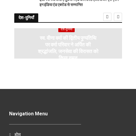
इन इंडिया एंड एबरोड से सम्मानित
देश-दुनियाँ
देश-दुनियाँ
स्व. वीणा वर्मा की द्वितीय पुण्यतिथि
पर वर्मा परिवार ने अर्पित की
श्रद्धांजलि, जनसेवा की विरासत को
किया नमन
Navigation Menu
होम