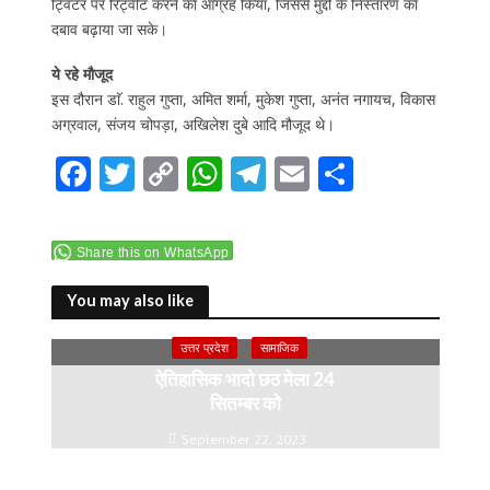
ट्विटर पर रिट्वीट करने का आग्रह किया, जिससे मुद्दों के निस्तारण का
दबाव बढ़ाया जा सके।
ये रहे मौजूद
इस दौरान डाॅ. राहुल गुप्ता, अमित शर्मा, मुकेश गुप्ता, अनंत नगायच, विकास
अग्रवाल, संजय चोपड़ा, अखिलेश दुबे आदि मौजूद थे।
F
T
C
W
T
E
S
ac
w
o
h
el
m
h
e
itt
p
at
e
ai
ar
Share this on WhatsApp
b
er
y
s
gr
l
e
o
Li
A
a
You may also like
o
n
p
m
उत्तर प्रदेश
सामाजिक
k
k
p
ऐतिहासिक भादो छठ मेला 24
सितम्बर को
September 22, 2023