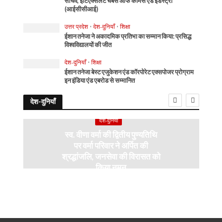
सचिव, इंटिएक्सलेंट चैंबर्स ऑफ कॉमर्स एंड इंडस्ट्री
(आईसीसीआई)
उत्तर प्रदेश
•
देश-दुनियाँ
•
शिक्षा
ईशान तनेजा ने अकादमिक प्रतिभा का सम्मान किया: प्रसिद्ध
विश्वविद्यालयों की जीत
देश-दुनियाँ
•
शिक्षा
ईशान तनेजा बेस्ट एजुकेशन एंड कॉरपोरेट एक्सपोजर प्रोग्राम
इन इंडिया एंड एबरोड से सम्मानित
देश-दुनियाँ
देश-दुनियाँ
स्व. वीणा वर्मा की द्वितीय पुण्यतिथि
पर वर्मा परिवार ने अर्पित की
श्रद्धांजलि, जनसेवा की विरासत को
किया नमन