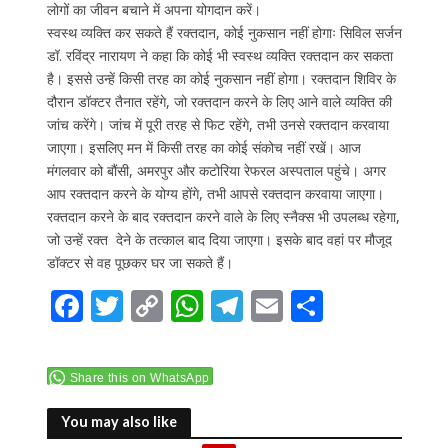
लोगों का जीवन बचाने में अपना योगदान करें।
स्वस्थ व्यक्ति कर सकते हैं रक्तदान, कोई नुकसान नहीं होगाः सिविल सर्जन
डॉ. रविंद्र नारायण ने कहा कि कोई भी स्वस्थ व्यक्ति रक्तदान कर सकता
है। इससे उन्हें किसी तरह का कोई नुकसान नहीं होगा। रक्तदान शिविर के
दौरान डॉक्टर तैनात रहेंगे, जो रक्तदान करने के लिए आने वाले व्यक्ति की
जांच करेंगे। जांच में पूरी तरह से फिट रहेंगे, तभी उनसे रक्तदान करवाया
जाएगा। इसलिए मन में किसी तरह का कोई संकोच नहीं रखें। आज
मंगलवार को बौंसी, अमरपुर और कटोरिया रेफरल अस्पताल पहुंचे। अगर
आप रक्तदान करने के योग्य होंगे, तभी आपसे रक्तदान करवाया जाएगा।
रक्तदान करने के बाद रक्तदान करने वाले के लिए स्नैक्स भी उपलब्ध रहेगा,
जो उन्हें रक्त देने के तत्काल बाद दिया जाएगा। इसके बाद वहां पर मौजूद
डॉक्टर से वह पूछकर घर जा सकते हैं।
F
T
C
W
T
E
S
ac
w
o
h
el
m
h
e
itt
p
at
e
ai
ar
Share this on WhatsApp
b
er
y
s
gr
l
e
o
Li
A
a
You may also like