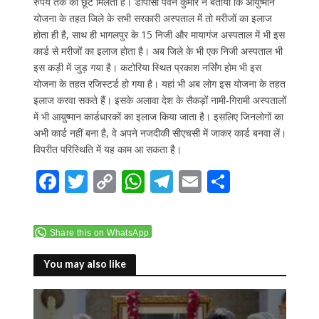
रुपये तक की छूट मिलती है। डीपीसी पवन कुमार ने बताया कि आयुष्मान
योजना के तहत जिले के सभी सरकारी अस्पताल में तो मरीजों का इलाज
होता ही है, साथ ही भागलपुर के 15 निजी और मायागंज अस्पताल में भी इस
कार्ड से मरीजों का इलाज होता है। अब जिले के भी एक निजी अस्पताल भी
इस कड़ी में जुड़ गया है। कटोरिया स्थित प्रकाश नर्सिंग होम भी इस
योजना के तहत रजिस्टर्ड हो गया है। यहां भी अब लोग इस योजना के तहत
इलाज करवा सकते हैं। इसके अलावा देश के सैकड़ों नामी-गिरामी अस्पतालों
में भी आय़ुष्मान कार्डधारकों का इलाज किया जाता है। इसलिए जिनलोगों का
अभी कार्ड नहीं बना है, वे अपने नजदीकी सीएचसी में जाकर कार्ड बनवा लें।
विपरीत परिस्थिति में यह काम आ सकता है।
F
T
C
W
T
E
S
ac
w
o
h
el
m
h
e
itt
p
at
e
ai
ar
Share this on WhatsApp
b
er
y
s
gr
l
e
o
Li
A
a
You may also like
o
n
p
m
k
k
p