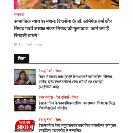
राजनीती
सामाजिक न्याय पर मंथन: शिवसेना के डॉ. अभिषेक वर्मा और
निषाद पार्टी अध्यक्ष संजय निषाद की मुलाकात, जानें क्या हैं
सियासी मायने?
12 months ago
शिक्षा
देश-दुनियाँ
•
शिक्षा
शिक्षा से व्यापार तक प्रगति के पथ पर है नारी शक्ति- विनिता,
सचिव, इंटिएक्सलेंट चैंबर्स ऑफ कॉमर्स एंड इंडस्ट्री
(आईसीसीआई)
उत्तर प्रदेश
•
देश-दुनियाँ
•
शिक्षा
ईशान तनेजा ने अकादमिक प्रतिभा का सम्मान किया: प्रसिद्ध
विश्वविद्यालयों की जीत
देश-दुनियाँ
•
शिक्षा
ईशान तनेजा बेस्ट एजुकेशन एंड कॉरपोरेट एक्सपोजर प्रोग्राम
इन इंडिया एंड एबरोड से सम्मानित