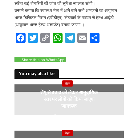
सहित कई बीमारियों की जांच की सुविधा उपलब्ध रहेगी।
उन्होंने बताया कि स्वास्थ्य मेला में आने वाले सभी आमजनों का आयुष्मान
भारत डिजिटल मिशन (एबीडीएम) प्लेटफार्म के माध्यम से हेल्थ आईडी
(आयुष्मान भारत हेल्थ अकाउंट) बनाया जाएगा ।
F
T
C
W
T
E
S
ac
w
o
h
el
m
h
e
itt
p
at
e
ai
ar
Share this on WhatsApp
b
er
y
s
gr
l
e
o
Li
A
a
You may also like
o
n
p
m
सेहत
डेंगू से बचाव को लेकर सामुदायिक
k
k
p
स्तर पर लोगों को किया जाएगा
जागरूक
July 10, 2024
सेहत