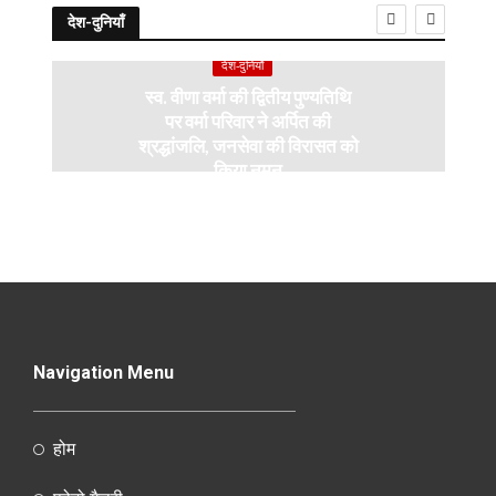
देश-दुनियाँ
देश-दुनियाँ
स्व. वीणा वर्मा की द्वितीय पुण्यतिथि
पर वर्मा परिवार ने अर्पित की
श्रद्धांजलि, जनसेवा की विरासत को
किया नमन
Navigation Menu
होम