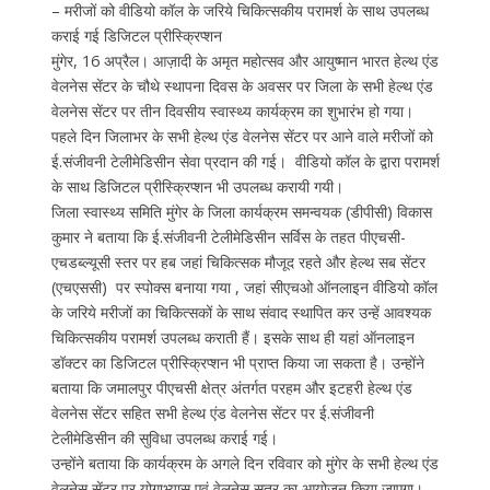
– मरीजों को वीडियो कॉल के जरिये चिकित्सकीय परामर्श के साथ उपलब्ध
कराई गई डिजिटल प्रीस्क्रिप्शन
मुंगेर, 16 अप्रैल। आज़ादी के अमृत महोत्सव और आयुष्मान भारत हेल्थ एंड
वेलनेस सेंटर के चौथे स्थापना दिवस के अवसर पर जिला के सभी हेल्थ एंड
वेलनेस सेंटर पर तीन दिवसीय स्वास्थ्य कार्यक्रम का शुभारंभ हो गया।
पहले दिन जिलाभर के सभी हेल्थ एंड वेलनेस सेंटर पर आने वाले मरीजों को
ई.संजीवनी टेलीमेडिसीन सेवा प्रदान की गई। वीडियो कॉल के द्वारा परामर्श
के साथ डिजिटल प्रीस्क्रिप्शन भी उपलब्ध करायी गयी।
जिला स्वास्थ्य समिति मुंगेर के जिला कार्यक्रम समन्वयक (डीपीसी) विकास
कुमार ने बताया कि ई.संजीवनी टेलीमेडिसीन सर्विस के तहत पीएचसी-
एचडब्ल्यूसी स्तर पर हब जहां चिकित्सक मौजूद रहते और हेल्थ सब सेंटर
(एचएससी) पर स्पोक्स बनाया गया , जहां सीएचओ ऑनलाइन वीडियो कॉल
के जरिये मरीजों का चिकित्सकों के साथ संवाद स्थापित कर उन्हें आवश्यक
चिकित्सकीय परामर्श उपलब्ध कराती हैं। इसके साथ ही यहां ऑनलाइन
डॉक्टर का डिजिटल प्रीस्क्रिप्शन भी प्राप्त किया जा सकता है। उन्होंने
बताया कि जमालपुर पीएचसी क्षेत्र अंतर्गत परहम और इटहरी हेल्थ एंड
वेलनेस सेंटर सहित सभी हेल्थ एंड वेलनेस सेंटर पर ई.संजीवनी
टेलीमेडिसीन की सुविधा उपलब्ध कराई गई।
उन्होंने बताया कि कार्यक्रम के अगले दिन रविवार को मुंगेर के सभी हेल्थ एंड
वेलनेस सेंटर पर योगाभ्यास एवं वेलनेस सत्र का आयोजन किया जाएगा।