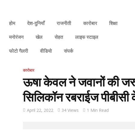
होम
देश-दुनियाँ
राजनीती
कारोबार
शिक्षा
मनोरंजन
खेल
सेहत
लाइफ स्टाइल
फोटो गैलरी
वीडियो
संपर्क
कारोबार
ऊषा केवल ने जवानों की जरूर
सिलिकॉन रबराईज पीबीसी केव
April 22, 2022
34 Views
1 Min Read