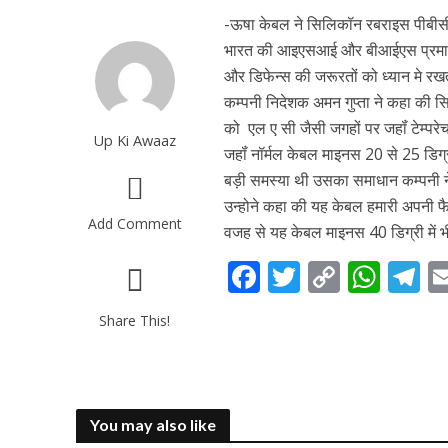
-ऊषा केबल ने सिलिकॉन रबराइस पीबीसी 
भारत की आइएसआई और बीआईएस प्रमाणित 
और डिफेन्स की जरूरतों को ध्यान मे रख
कम्पनी निदेशक अमन गुप्ता ने कहा की 
को एल ए सी जैसी जगहों पर जहॉं टेम्प
Up Ki Awaaz
जहॉं नॉर्मल केबल माइनस 20 से 25 डिग
बड़ी समस्या थी उसका समाधान कम्पनी ने
उन्होने कहा की यह केबल हमारी अपनी फैक्
Add Comment
वजह से यह केबल माइनस 40 डिग्री में भ
F
T
C
W
T
ac
w
o
h
el
Share This!
e
itt
p
at
e
b
er
y
s
g
o
Li
A
a
You may also like
o
n
p