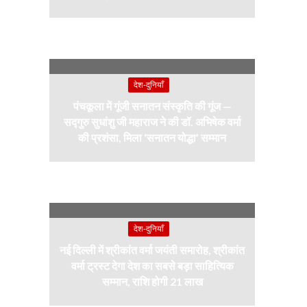
देश-दुनियाँ
पंचकूला में गूंजी सनातन संस्कृति की गूंज —
सद्गुरु सुधांशु जी महाराज ने की डॉ. अभिषेक वर्मा
की प्रशंसा, मिला ‘सनातन योद्धा’ सम्मान
देश-दुनियाँ
नई दिल्ली में श्रीकांत वर्मा जयंती समारोह, श्रीकांत
वर्मा ट्रस्ट देगा देश का सबसे बड़ा साहित्यिक
सम्मान, राशि होगी 21 लाख