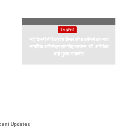
देश-दुनियाँ
नई दिल्ली में चित्रांश चैम्बर ऑफ कॉमर्स का भव्य
नागरिक अभिनंदन समारोह सम्पन्न, डॉ. अभिषेक
वर्मा मुख्य आकर्षण
cent Updates