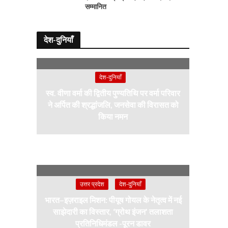
सम्मानित
देश-दुनियाँ
देश-दुनियाँ
स्व. वीणा वर्मा की द्वितीय पुण्यतिथि पर वर्मा परिवार
ने अर्पित की श्रद्धांजलि, जनसेवा की विरासत को
किया नमन
उत्तर प्रदेश
देश-दुनियाँ
भारत–इज़राइल मिशन: पीयूष गोयल के नेतृत्व में नई
साझेदारी का विस्तार, ‘ग्रोथ इंजन’ तलाशता
प्रतिनिधिमंडल -पूरन डावर