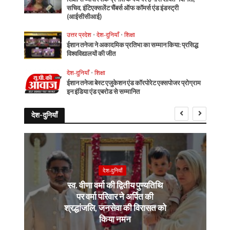
सचिव, इंटिएक्सलेंट चैंबर्स ऑफ कॉमर्स एंड इंडस्ट्री
(आईसीसीआई)
उत्तर प्रदेश
•
देश-दुनियाँ
•
शिक्षा
ईशान तनेजा ने अकादमिक प्रतिभा का सम्मान किया: प्रसिद्ध
विश्वविद्यालयों की जीत
देश-दुनियाँ
•
शिक्षा
ईशान तनेजा बेस्ट एजुकेशन एंड कॉरपोरेट एक्सपोजर प्रोग्राम
इन इंडिया एंड एबरोड से सम्मानित
देश-दुनियाँ
देश-दुनियाँ
स्व. वीणा वर्मा की द्वितीय पुण्यतिथि
पर वर्मा परिवार ने अर्पित की
श्रद्धांजलि, जनसेवा की विरासत को
किया नमन