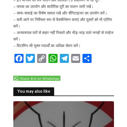
– मास्क का उपयोग और शारीरिक दूरी का पालन जारी रखें।
– साफ-सफाई का विशेष ख्याल रखें और सैनिटाइजर का उपयोग करें।
– बारी आने पर निश्चित रूप से वैक्सीनेशन कराएं और दूसरों को भी प्रेरित
करें।
– अनावश्यक घरों से बाहर नहीं निकलें और भीड़-भाड़ वाले जगहों से परहेज
करें।
– विटामिन-सी युक्त पदार्थों का अधिक सेवन करें।
F
T
C
W
T
E
S
ac
w
o
h
el
m
h
e
itt
p
at
e
ai
ar
Share this on WhatsApp
b
er
y
s
gr
l
e
o
Li
A
a
You may also like
o
n
p
m
k
k
p