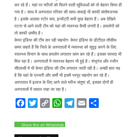
कर रहे हैं। यहां पर मरीजों को मिलने वाली सुविधाओं को तो बेहतर किया ही
गया है। साथ में अस्पताल परिसर की साफ-सफाई भी काफी संतोषजनक
है। इसके अलावा स्टोर रूम, इनवेंट्री सभी कुछ बेहतर हैं। अब देखिये
पटना से आने वाली टीम को यहां की व्यवस्था कैसी लगती है। हमलोगों को
तो काफी उम्मीद है।
केयर इंडिया की टीम कर रही सहयोगः केयर इंडिया के डीटीएल तौसीफ
कमर कहते हैं कि जिले के अस्पतालों में व्यवस्था को सुदृढ़ करने के लिए
स्वास्थ्य विभाग के साथ हमलोग लगातार काम कर रहे हैं। इसका फायदा भी
मिल रहा है। अस्पतालों में व्यवस्था बेहतर भी हुई है। शंभूगंज और रजौन
सीएचसी में भी केयर इंडिया की टीम लगातार जाती रही है। अच्छी बात यह
है कि यहां के प्रभारी और कर्मी भी इसमें भरपूर सहयोग कर रहे हैं।
अस्पताल में इलाज के लिए आने वाले मरीज संतुष्ट हों, इसका दोनों ही
अस्पतालों में ख्याल रखा जा रहा है।
F
T
C
W
T
E
S
ac
w
o
h
el
m
h
e
itt
p
at
e
ai
ar
Share this on WhatsApp
b
er
y
s
gr
l
e