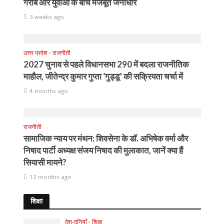
गरीब और युवाओं के बीच मजबूत जनाधार
3 weeks ago
उत्तर प्रदेश
•
राजनीती
2027 चुनाव से पहले विधानसभा 290 में बदला राजनीतिक
माहौल, जीतेन्द्र कुमार गुप्ता ‘गुड्डू’ की सक्रियता चर्चा में
4 months ago
राजनीती
सामाजिक न्याय पर मंथन: शिवसेना के डॉ. अभिषेक वर्मा और
निषाद पार्टी अध्यक्ष संजय निषाद की मुलाकात, जानें क्या हैं
सियासी मायने?
12 months ago
शिक्षा
देश-दुनियाँ
•
शिक्षा