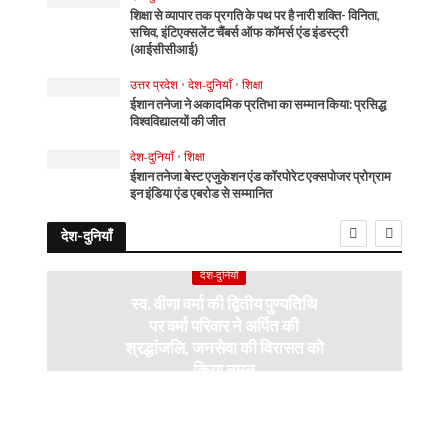
शिक्षा से व्यापार तक प्रगति के पथ पर है नारी शक्ति- विनिता,
सचिव, इंटिएक्सलेंट चैंबर्स ऑफ कॉमर्स एंड इंडस्ट्री
(आईसीसीआई)
उत्तर प्रदेश
•
देश-दुनियाँ
•
शिक्षा
ईशान तनेजा ने अकादमिक प्रतिभा का सम्मान किया: प्रसिद्ध
विश्वविद्यालयों की जीत
देश-दुनियाँ
•
शिक्षा
ईशान तनेजा बेस्ट एजुकेशन एंड कॉरपोरेट एक्सपोजर प्रोग्राम
इन इंडिया एंड एबरोड से सम्मानित
देश-दुनियाँ
देश-दुनियाँ
स्व. वीणा वर्मा की द्वितीय पुण्यतिथि
पर वर्मा परिवार ने अर्पित की
श्रद्धांजलि, जनसेवा की विरासत को
किया नमन