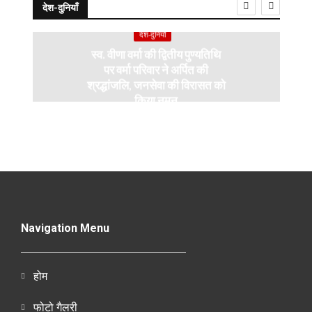
देश-दुनियाँ
देश-दुनियाँ
स्व. वीणा वर्मा की द्वितीय पुण्यतिथि
पर वर्मा परिवार ने अर्पित की
श्रद्धांजलि, जनसेवा की विरासत को
किया नमन
Navigation Menu
होम
फोटो गैलरी