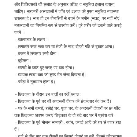
और चिकित्सकों की सलाह के अनुसार उचित व समुचित इलाज कराना
चाहिए। सरकारी अस्पतालों में जाँच एवं इलाज की मुफ्त समुचित व्यवस्था
उपलब्ध है। साथ ही इन बीमारियों से बचने के जमीन (सतह) पर नहीं सोएं।
मच्छरदानी का नियमित रूप से उपयोग करें। पूरे शरीर को ढकने वाले कपड़े
पहनें ।
– कालाजार के लक्षण :
– लगातार रूक-रूक कर या तेजी के साथ दोहरी गति से बुखार आना।
– वजन में लगातार कमी होना।
– दुर्बलता।
– मक्खी के काटे हुए जगह पर घाव होना।
– व्यापक त्वचा घाव जो कुष्ठ रोग जैसा दिखता है।
– प्लीहा में नुकसान होता है।
– छिड़काव के दौरान इन बातों का रखें ख्याल :
– छिड़काव के पूर्व घर की अन्दरूनी दीवार की छेद/दरार बंद कर दें।
– घर के सभी कमरों, रसोई घर, पूजा घर, के अन्दरूनी दीवारों पर छः फीट
तक छिड़काव अवश्य कराएं छिड़काव के दो घंटे बाद घर में प्रवेश करें।
– छिड़काव के पूर्व भोजन सामग्री , बर्तन, कपड़े आदि को घर से बाहर रख
दें।
– ढाई से तीन माह तक दीवारों पर लिपाई-पोताई ना करें, जिसमें कीटनाशक