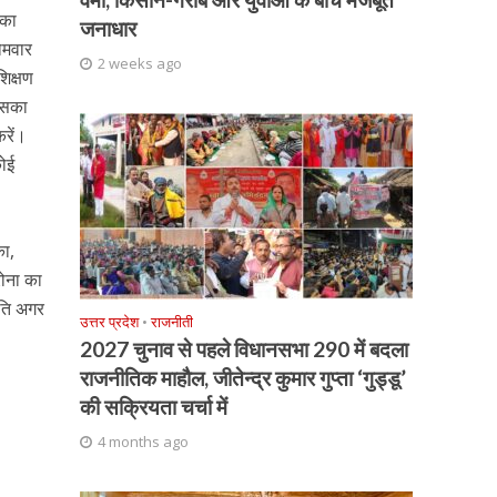
 का
जनाधार
सोमवार
2 weeks ago
शिक्षण
 इसका
रें।
कोई
का,
रोना का
्रति अगर
उत्तर प्रदेश
•
राजनीती
2027 चुनाव से पहले विधानसभा 290 में बदला
राजनीतिक माहौल, जीतेन्द्र कुमार गुप्ता ‘गुड्डू’
की सक्रियता चर्चा में
4 months ago