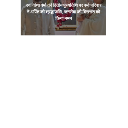
ा भव्य
स्व. वीणा वर्मा की द्वितीय पुण्यतिथि पर वर्मा परिवार
भारत–इ
भिषेक
ने अर्पित की श्रद्धांजलि, जनसेवा की विरासत को
साझ
किया नमन