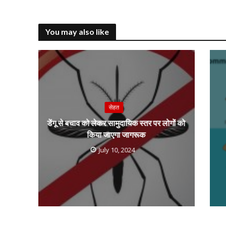
b
er
y
s
g
o
Li
A
a
You may also like
o
n
p
k
k
p
सेहत
डेंगू से बचाव को लेकर सामुदायिक स्तर पर लोगों को
किया जाएगा जागरूक
July 10, 2024