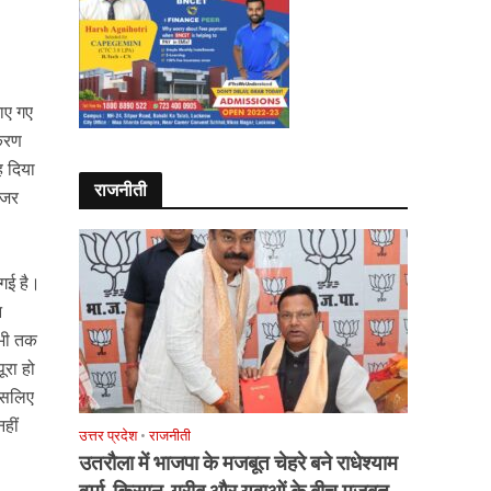
ाए गए
ाकरण
ह दिया
राजनीती
नजर
गई है।
न
अभी तक
ूरा हो
 इसलिए
हीं
उत्तर प्रदेश
•
राजनीती
उतरौला में भाजपा के मजबूत चेहरे बने राधेश्याम
वर्मा, किसान-गरीब और युवाओं के बीच मजबूत