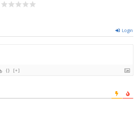
ांत वर्मा जयंती समारोह, श्रीकांत
नई दिल्ली में चित्रांश चैम्बर ऑफ कॉमर्स क
ा देश का सबसे बड़ा साहित्यिक
नागरिक अभिनंदन समारोह सम्पन्न, डॉ. अ
 राशि होगी 21 लाख
वर्मा मुख्य आकर्षण
Login
{}
[+]