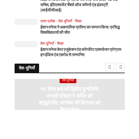
सचिव, इंटिएक्सलेंट चैंबर्स ऑफ कॉमर्स एंड इंडस्ट्री
(आईसीसीआई)
उत्तर प्रदेश
•
देश-दुनियाँ
•
शिक्षा
ईशान तनेजा ने अकादमिक प्रतिभा का सम्मान किया: प्रसिद्ध
विश्वविद्यालयों की जीत
देश-दुनियाँ
•
शिक्षा
ईशान तनेजा बेस्ट एजुकेशन एंड कॉरपोरेट एक्सपोजर प्रोग्राम
इन इंडिया एंड एबरोड से सम्मानित
देश-दुनियाँ
देश-दुनियाँ
स्व. वीणा वर्मा की द्वितीय पुण्यतिथि
पर वर्मा परिवार ने अर्पित की
श्रद्धांजलि, जनसेवा की विरासत को
किया नमन