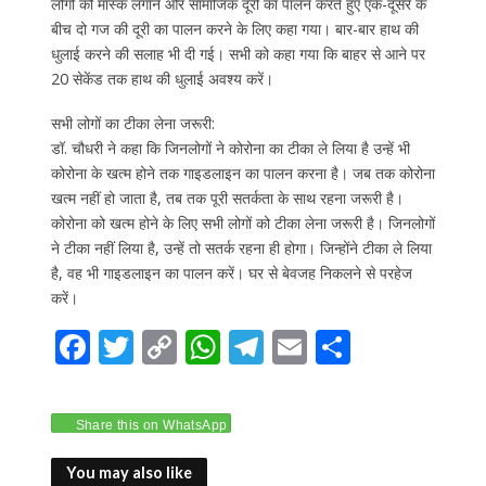
लोगों को मास्क लगाने और सामाजिक दूरी का पालन करते हुए एक-दूसरे के
बीच दो गज की दूरी का पालन करने के लिए कहा गया। बार-बार हाथ की
धुलाई करने की सलाह भी दी गई। सभी को कहा गया कि बाहर से आने पर
20 सेकेंड तक हाथ की धुलाई अवश्य करें।
सभी लोगों का टीका लेना जरूरी:
डॉ. चौधरी ने कहा कि जिनलोगों ने कोरोना का टीका ले लिया है उन्हें भी
कोरोना के खत्म होने तक गाइडलाइन का पालन करना है। जब तक कोरोना
खत्म नहीं हो जाता है, तब तक पूरी सतर्कता के साथ रहना जरूरी है।
कोरोना को खत्म होने के लिए सभी लोगों को टीका लेना जरूरी है। जिनलोगों
ने टीका नहीं लिया है, उन्हें तो सतर्क रहना ही होगा। जिन्होंने टीका ले लिया
है, वह भी गाइडलाइन का पालन करें। घर से बेवजह निकलने से परहेज
करें।
F
T
C
W
T
E
S
ac
w
o
h
el
m
h
e
itt
p
at
e
ai
ar
Share this on WhatsApp
b
er
y
s
gr
l
e
o
Li
A
a
You may also like