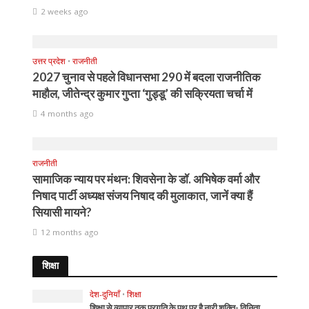
2 weeks ago
उत्तर प्रदेश
•
राजनीती
2027 चुनाव से पहले विधानसभा 290 में बदला राजनीतिक
माहौल, जीतेन्द्र कुमार गुप्ता ‘गुड्डू’ की सक्रियता चर्चा में
4 months ago
राजनीती
सामाजिक न्याय पर मंथन: शिवसेना के डॉ. अभिषेक वर्मा और
निषाद पार्टी अध्यक्ष संजय निषाद की मुलाकात, जानें क्या हैं
सियासी मायने?
12 months ago
शिक्षा
देश-दुनियाँ
•
शिक्षा
शिक्षा से व्यापार तक प्रगति के पथ पर है नारी शक्ति- विनिता,