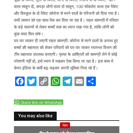
वाला साबुन दो, कपड़ा धोनो वाला दो साबुन, 100 चॉकलेट वाला एक पैकेट
और बिस्कुल के दो पैकेट कोरोना से मरने वालों के परिजनों को दिया गया है।
सभी सामान को एक साथ पैक कर दिया जा रहा है। राहत सामग्री में परिवार
के बड़े सदस्यों से लेकर बच्चों तक का ध्यान रखा गया है, ताकि लोगों को
कुछ मदद मिल सके।
घर-घर जाकर दी जाएगी राहत सामग्रीः कोरोना से मरने वालों के अनाथ हुए
बच्चों की सहायता को लेकर परिवारों को घर-घर जाकर स्वास्थ्य विभाग की
टीम सहायता उपलब्ध कराएगी। मृतक के आश्रितों को सामग्री लेने में कोई
परेशानी नहीं हो, इसे ध्यान में रखकर ऐसा किया जा रहा है। इस काम में
केयर इंडिया के कर्मी बढ़-चढ़कर अपनी भूमिका निभा रहे हैं।
F
T
C
W
T
E
S
ac
w
o
h
el
m
h
e
itt
p
at
e
ai
ar
Share this on WhatsApp
b
er
y
s
gr
l
e
o
Li
A
a
You may also like
o
n
p
m
सेहत