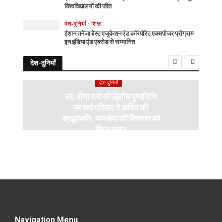
विश्वविद्यालयों की जीत
देश-दुनियाँ
•
शिक्षा
ईशान तनेजा बेस्ट एजुकेशन एंड कॉरपोरेट एक्सपोजर प्रोग्राम
इन इंडिया एंड एबरोड से सम्मानित
देश-दुनियाँ
देश-दुनियाँ
स्व. वीणा वर्मा की द्वितीय पुण्यतिथि
पर वर्मा परिवार ने अर्पित की
श्रद्धांजलि, जनसेवा की विरासत को
किया नमन
Navigation Menu