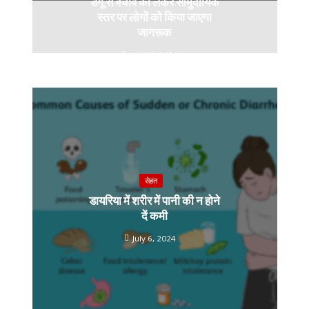
डेंगू से बचाव को लेकर सामुदायिक
k
k
p
स्तर पर लोगों को किया जाएगा
जागरूक
July 10, 2024
सेहत
डायरिया में शरीर में पानी की न होने
दें कमी
July 6, 2024