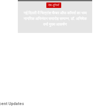
देश-दुनियाँ
नई दिल्ली में चित्रांश चैम्बर ऑफ कॉमर्स का भव्य
नागरिक अभिनंदन समारोह सम्पन्न, डॉ. अभिषेक
वर्मा मुख्य आकर्षण
cent Updates