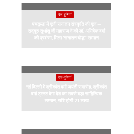
देश-दुनियाँ
पंचकूला में गूंजी सनातन संस्कृति की गूंज —
सद्गुरु सुधांशु जी महाराज ने की डॉ. अभिषेक वर्मा
की प्रशंसा, मिला ‘सनातन योद्धा’ सम्मान
देश-दुनियाँ
नई दिल्ली में श्रीकांत वर्मा जयंती समारोह, श्रीकांत
वर्मा ट्रस्ट देगा देश का सबसे बड़ा साहित्यिक
सम्मान, राशि होगी 21 लाख