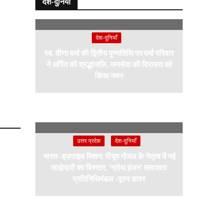
देश-दुनियाँ
देश-दुनियाँ
स्व. वीणा वर्मा की द्वितीय पुण्यतिथि पर वर्मा परिवार
ने अर्पित की श्रद्धांजलि, जनसेवा की विरासत को
किया नमन
उत्तर प्रदेश
देश-दुनियाँ
भारत–इज़राइल मिशन: पीयूष गोयल के नेतृत्व में नई
साझेदारी का विस्तार, ‘ग्रोथ इंजन’ तलाशता
प्रतिनिधिमंडल -पूरन डावर