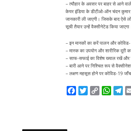
– त्यौहार के अवसर पर बाहर से आने वाल
केयर इंडिया के डीटीओ-ऑन चंदन कुमार न
जानकारी ली जाएगी। जिसके बाद ऐसे लोगों
सूची तैयार उन्हें वैक्सीनेटेड किया जाएगा
– इन मानकों का करें पालन और कोविड-19
– मास्क का उपयोग और शारीरिक दूरी क
– साफ-सफाई का विशेष ख्याल रखें और 
– बारी आने पर निश्चित रूप से वैक्सीनेश
– लक्षण महसूस होने पर कोविड-19 जाँ
F
T
C
W
T
ac
w
o
h
el
e
itt
p
at
e
b
er
y
s
g
o
Li
A
a