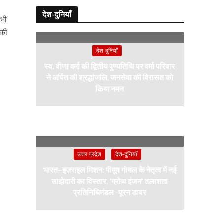
देश-दुनियाँ
 भी
 की
देश-दुनियाँ
स्व. वीणा वर्मा की द्वितीय पुण्यतिथि पर वर्मा परिवार
ने अर्पित की श्रद्धांजलि, जनसेवा की विरासत को
किया नमन
उत्तर प्रदेश
देश-दुनियाँ
भारत–इज़राइल मिशन: पीयूष गोयल के नेतृत्व में नई
साझेदारी का विस्तार, ‘ग्रोथ इंजन’ तलाशता
प्रतिनिधिमंडल -पूरन डावर