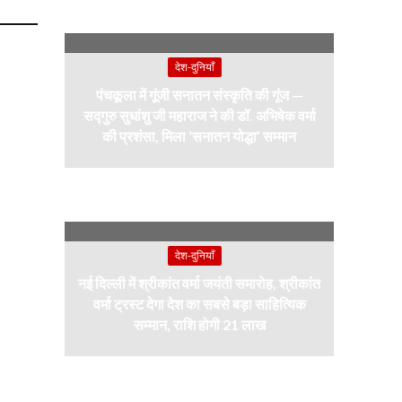
देश-दुनियाँ
पंचकूला में गूंजी सनातन संस्कृति की गूंज —
सद्गुरु सुधांशु जी महाराज ने की डॉ. अभिषेक वर्मा
की प्रशंसा, मिला ‘सनातन योद्धा’ सम्मान
देश-दुनियाँ
नई दिल्ली में श्रीकांत वर्मा जयंती समारोह, श्रीकांत
वर्मा ट्रस्ट देगा देश का सबसे बड़ा साहित्यिक
सम्मान, राशि होगी 21 लाख