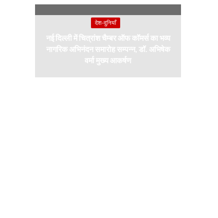
देश-दुनियाँ
नई दिल्ली में चित्रांश चैम्बर ऑफ कॉमर्स का भव्य
नागरिक अभिनंदन समारोह सम्पन्न, डॉ. अभिषेक
वर्मा मुख्य आकर्षण