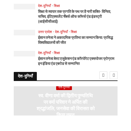
देश-दुनियाँ
•
शिक्षा
शिक्षा से व्यापार तक प्रगति के पथ पर है नारी शक्ति- विनिता,
सचिव, इंटिएक्सलेंट चैंबर्स ऑफ कॉमर्स एंड इंडस्ट्री
(आईसीसीआई)
उत्तर प्रदेश
•
देश-दुनियाँ
•
शिक्षा
ईशान तनेजा ने अकादमिक प्रतिभा का सम्मान किया: प्रसिद्ध
विश्वविद्यालयों की जीत
देश-दुनियाँ
•
शिक्षा
ईशान तनेजा बेस्ट एजुकेशन एंड कॉरपोरेट एक्सपोजर प्रोग्राम
इन इंडिया एंड एबरोड से सम्मानित
देश-दुनियाँ
देश-दुनियाँ
स्व. वीणा वर्मा की द्वितीय पुण्यतिथि
पर वर्मा परिवार ने अर्पित की
श्रद्धांजलि, जनसेवा की विरासत को
किया नमन