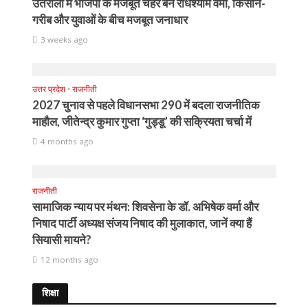
उतरौला में भाजपा के मजबूत चेहरे बने राधेश्याम वर्मा, किसान-
गरीब और युवाओं के बीच मजबूत जनाधार
3 weeks ago
उत्तर प्रदेश
•
राजनीती
2027 चुनाव से पहले विधानसभा 290 में बदला राजनीतिक
माहौल, जीतेन्द्र कुमार गुप्ता ‘गुड्डू’ की सक्रियता चर्चा में
4 months ago
राजनीती
सामाजिक न्याय पर मंथन: शिवसेना के डॉ. अभिषेक वर्मा और
निषाद पार्टी अध्यक्ष संजय निषाद की मुलाकात, जानें क्या हैं
सियासी मायने?
12 months ago
शिक्षा