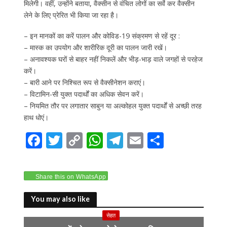
मिलेगी। वहीं, उन्होंने बताया, वैक्सीन से वंचित लोगों का सर्वे कर वैक्सीन
लेने के लिए प्रेरित भी किया जा रहा है।
– इन मानकों का करें पालन और कोविड-19 संक्रमण से रहें दूर :
– मास्क का उपयोग और शारीरिक दूरी का पालन जारी रखें।
– अनावश्यक घरों से बाहर नहीं निकलें और भीड़-भाड़ वाले जगहों से परहेज
करें।
– बारी आने पर निश्चित रूप से वैक्सीनेशन कराएं।
– विटामिन-सी युक्त पदार्थों का अधिक सेवन करें।
– नियमित तौर पर लगातार साबुन या अल्कोहल युक्त पदार्थों से अच्छी तरह
हाथ धोएं।
F
T
C
W
T
E
S
ac
w
o
h
el
m
h
e
itt
p
at
e
ai
ar
Share this on WhatsApp
b
er
y
s
gr
l
e
o
Li
A
a
You may also like
o
n
p
m
सेहत