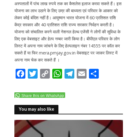
अस्पतालों में पांच लाख रुपये तक का कैशलेस इलाज करवा सकते हैं। इस
योजना का लाभ उठाने के लिए उम्र की बाध्यता एवं परिवार के आकार को
लेकर कोई बंदिश नहीं है। आयुष्मान भारत योजना में 60 प्रतिशत राशि
केंद्र सरकार और 40 प्रतिशत राशि राज्य सरकार निर्वहन करती है।
योजना को संचालित करने वाली नेशनल हेल्थ एजेंसी ने लोगों की सुविधा के
लिए एक वेबसाइट और हेल्प नम्बर जारी किया है। बीपीएल परिवार के लोग
लिस्ट में अपना नाम जांचने के लिए हेल्पलाइन नंबर 14555 पर कॉल कर
सकते हैं या फिर mera.pmjay.gov.in वेबसाइट पर जाकर लिस्ट में
अपना नाम चेक कर सकते हैं ।
F
T
C
W
T
E
S
ac
w
o
h
el
m
h
e
itt
p
at
e
ai
ar
Share this on WhatsApp
b
er
y
s
gr
l
e
o
Li
A
a
You may also like
o
n
p
m
k
k
p