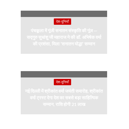
देश-दुनियाँ
पंचकूला में गूंजी सनातन संस्कृति की गूंज —
सद्गुरु सुधांशु जी महाराज ने की डॉ. अभिषेक वर्मा
की प्रशंसा, मिला ‘सनातन योद्धा’ सम्मान
देश-दुनियाँ
नई दिल्ली में श्रीकांत वर्मा जयंती समारोह, श्रीकांत
वर्मा ट्रस्ट देगा देश का सबसे बड़ा साहित्यिक
सम्मान, राशि होगी 21 लाख