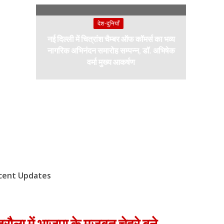
देश-दुनियाँ
नई दिल्ली में चित्रांश चैम्बर ऑफ कॉमर्स का भव्य
नागरिक अभिनंदन समारोह सम्पन्न, डॉ. अभिषेक
वर्मा मुख्य आकर्षण
cent Updates
रौला में भाजपा के मजबूत चेहरे बने