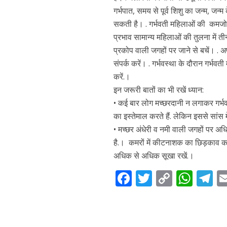
गर्भपात, समय से पूर्व शिशु का जन्म, ज
सकती है। . गर्भवती महिलाओं की कमजोर इ
प्रभाव सामान्य महिलाओं की तुलना में ती
प्रकोप वाली जगहों पर जाने से बचें। . 
संपर्क करें। . गर्भवस्था के दौरान गर्भव
करें.।
इन जरूरी बातों का भी रखें ध्यान:
• कई बार लोग मच्छरदानी न लगाकर गर्भवत
का इस्तेमाल करते हैं. लेकिन इससे सांस 
• मच्छर अंधेरी व नमी वाली जगहों पर अ
है.। कमरों में कीटनाशक का छिड़काव क
अधिक से अधिक सूखा रखें.।
F
T
C
W
T
ac
w
o
h
el
e
itt
p
at
e
b
er
y
s
g