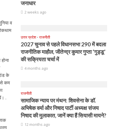
जनाधार
2 weeks ago
ुनिया व
 रोकथाम
उत्तर प्रदेश
•
राजनीती
2027 चुनाव से पहले विधानसभा 290 में बदला
राजनीतिक माहौल, जीतेन्द्र कुमार गुप्ता ‘गुड्डू’
की सक्रियता चर्चा में
ो होना
व
4 months ago
ठंड के
ी से कम
का
राजनीती
ं। .
सामाजिक न्याय पर मंथन: शिवसेना के डॉ.
अभिषेक वर्मा और निषाद पार्टी अध्यक्ष संजय
निषाद की मुलाकात, जानें क्या हैं सियासी मायने?
रनाक
12 months ago
 कारण