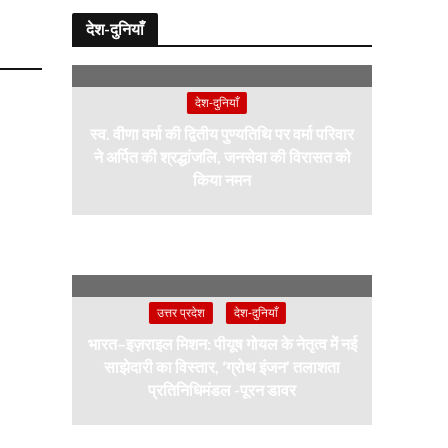
देश-दुनियाँ
देश-दुनियाँ
स्व. वीणा वर्मा की द्वितीय पुण्यतिथि पर वर्मा परिवार
ने अर्पित की श्रद्धांजलि, जनसेवा की विरासत को
किया नमन
उत्तर प्रदेश
देश-दुनियाँ
भारत–इज़राइल मिशन: पीयूष गोयल के नेतृत्व में नई
साझेदारी का विस्तार, ‘ग्रोथ इंजन’ तलाशता
प्रतिनिधिमंडल -पूरन डावर