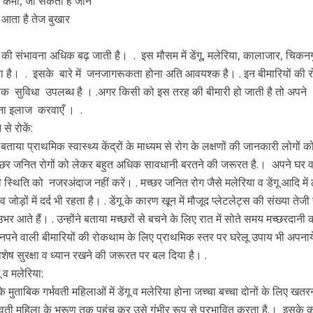
स की कमी, जा सकती है जान
, आता है तेज बुखार
े की संभावना अधिक बढ़ जाती है। . इस मौसम में डेंगू, मलेरिया, कालाजार, चिकनग
ता है। . इसके बारे में जनजागरूकता होना अति आवयश्क है। . इन बीमारियों की
्यक सुविधा उपलब्ध है । .अगर किसी को इस तरह की बीमारी हो जाती है तो अपने
अपना इलाज करवाएँ । .
े रोकें:
बताया प्राथमिक स्वास्थ्य केंद्रों के माध्यम से रोग के लक्षणों की जानकारी लोगों क
 मच्छर जनित रोगों को लेकर बहुत अधिक सावधानी बरतने की जरूरत है.। अपने घर 
थिति को नजरअंदाज नहीं करें। . मच्छर जनित रोग जैसे मलेरिया व डेंगू आदि में 
ोड़ों में दर्द भी रहता है। . डेंगू के कारण खून में मौजूद प्लेटलेट्स की संख्या तेज
र आते हैं। . उन्होंने बताया मच्छरों से बचने के लिए रात में सोते समय मच्छरदानी 
पने वाली बीमारियों की रोकथाम के लिए प्राथमिक स्तर पर घरेलू उपाय भी अपनाये
शेष सुरक्षा व ध्यान रखने की जरूरत पर बल दिया है। .
 व मलेरिया:
के मुताबिक गर्भवती महिलाओं में डेंगू व मलेरिया होना जच्चा बच्चा दोनों के लिए खत
र्भवती महिला के भ्रूण तक पहुंच कर उसे गंभीर रूप से प्रभावित करता है.। इसके