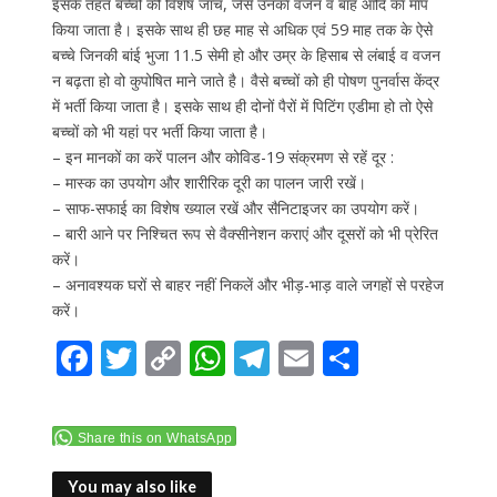
इसके तहत बच्चों की विशेष जांच, जैसे उनका वजन व बांह आदि का माप
किया जाता है। इसके साथ ही छह माह से अधिक एवं 59 माह तक के ऐसे
बच्चे जिनकी बांई भुजा 11.5 सेमी हो और उम्र के हिसाब से लंबाई व वजन
न बढ़ता हो वो कुपोषित माने जाते है। वैसे बच्चों को ही पोषण पुनर्वास केंद्र
में भर्ती किया जाता है। इसके साथ ही दोनों पैरों में पिटिंग एडीमा हो तो ऐसे
बच्चों को भी यहां पर भर्ती किया जाता है।
– इन मानकों का करें पालन और कोविड-19 संक्रमण से रहें दूर :
– मास्क का उपयोग और शारीरिक दूरी का पालन जारी रखें।
– साफ-सफाई का विशेष ख्याल रखें और सैनिटाइजर का उपयोग करें।
– बारी आने पर निश्चित रूप से वैक्सीनेशन कराएं और दूसरों को भी प्रेरित
करें।
– अनावश्यक घरों से बाहर नहीं निकलें और भीड़-भाड़ वाले जगहों से परहेज
करें।
F
T
C
W
T
E
S
ac
w
o
h
el
m
h
e
itt
p
at
e
ai
ar
Share this on WhatsApp
b
er
y
s
gr
l
e
You may also like