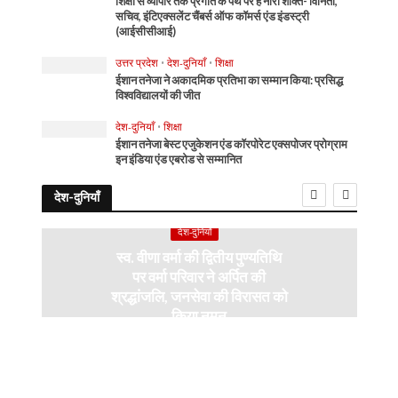
शिक्षा से व्यापार तक प्रगति के पथ पर है नारी शक्ति- विनिता,
सचिव, इंटिएक्सलेंट चैंबर्स ऑफ कॉमर्स एंड इंडस्ट्री
(आईसीसीआई)
उत्तर प्रदेश
•
देश-दुनियाँ
•
शिक्षा
ईशान तनेजा ने अकादमिक प्रतिभा का सम्मान किया: प्रसिद्ध
विश्वविद्यालयों की जीत
देश-दुनियाँ
•
शिक्षा
ईशान तनेजा बेस्ट एजुकेशन एंड कॉरपोरेट एक्सपोजर प्रोग्राम
इन इंडिया एंड एबरोड से सम्मानित
देश-दुनियाँ
देश-दुनियाँ
स्व. वीणा वर्मा की द्वितीय पुण्यतिथि
पर वर्मा परिवार ने अर्पित की
श्रद्धांजलि, जनसेवा की विरासत को
किया नमन