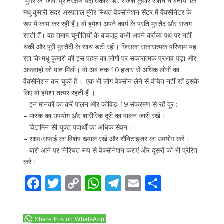
मुंगेर के जिला प्रतिरक्षण पदाधिकारी डॉ. राजेश कुमार रौशन ने बताया कि
मधु कुमारी सदर अस्पताल मुंगेर स्थित वैक्सीनेशन सेंटर में वैक्सीनेटर के
रूप में काम कर रही हैं। वो हमेशा अपने कार्य के प्रति मुस्तैद और सजग
रहती हैं। वह तमाम चुनौतियों के बावजूद कभी अपने कर्तव्य पथ पर नहीं
थकी और पूरी मुस्तैदी के साथ डटी रहीं। जिसका सकारात्मक परिणाम यह
रहा कि मधु कुमारी की इस पहल का लोगों पर सकारात्मक प्रभाव पड़ा और
अफवाहों को मात मिली। वो अब तक 10 हजार से अधिक लोगों का
वैक्सीनेशन कर चुकी हैं। एक भी लोग वैक्सीन लेने से वंचित नहीं रहें इसके
लिए वो हमेशा तत्पर रहती हैं ।
– इन मानकों का करें पालन और कोविड-19 संक्रमण से रहें दूर :
– मास्क का उपयोग और शारीरिक दूरी का पालन जारी रखें।
– विटामिन-सी युक्त पदार्थों का अधिक सेवन।
– साफ-सफाई का विशेष ख्याल रखें और सैनिटाइजर का उपयोग करें।
– बारी आने पर निश्चित रूप से वैक्सीनेशन कराएं और दूसरों को भी प्रेरित
करें।
F
T
C
W
T
E
S
ac
w
o
h
el
m
h
e
itt
p
at
e
ai
ar
Share this on WhatsApp