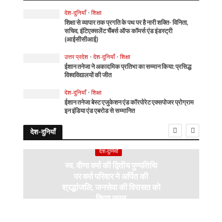
देश-दुनियाँ
•
शिक्षा
शिक्षा से व्यापार तक प्रगति के पथ पर है नारी शक्ति- विनिता,
सचिव, इंटिएक्सलेंट चैंबर्स ऑफ कॉमर्स एंड इंडस्ट्री
(आईसीसीआई)
उत्तर प्रदेश
•
देश-दुनियाँ
•
शिक्षा
ईशान तनेजा ने अकादमिक प्रतिभा का सम्मान किया: प्रसिद्ध
विश्वविद्यालयों की जीत
देश-दुनियाँ
•
शिक्षा
ईशान तनेजा बेस्ट एजुकेशन एंड कॉरपोरेट एक्सपोजर प्रोग्राम
इन इंडिया एंड एबरोड से सम्मानित
देश-दुनियाँ
देश-दुनियाँ
स्व. वीणा वर्मा की द्वितीय पुण्यतिथि
पर वर्मा परिवार ने अर्पित की
श्रद्धांजलि, जनसेवा की विरासत को
किया नमन