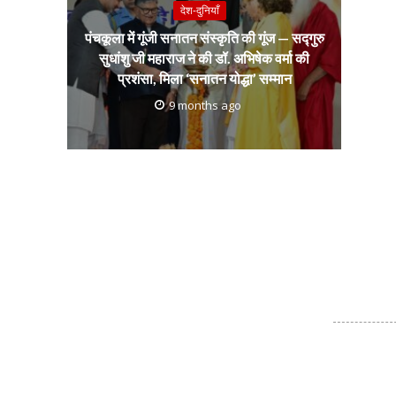
देश-दुनियाँ
पंचकूला में गूंजी सनातन संस्कृति की गूंज — सद्गुरु
सुधांशु जी महाराज ने की डॉ. अभिषेक वर्मा की
प्रशंसा, मिला ‘सनातन योद्धा’ सम्मान
9 months ago