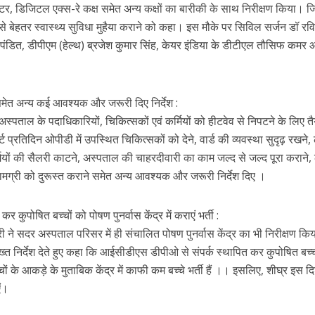
र, डिजिटल एक्स-रे कक्ष समेत अन्य कक्षों का बारीकी के साथ निरीक्षण किया। 
े बेहतर स्वास्थ्य सुविधा मुहैया कराने को कहा। इस मौके पर सिविल सर्जन डॉ रविन
ण पंडित, डीपीएम (हेल्थ) ब्रजेश कुमार सिंह, केयर इंडिया के डीटीएल तौसिफ कमर
समेत अन्य कई आवश्यक और जरूरी दिए निर्देश :
अस्पताल के पदाधिकारियों, चिकित्सकों एवं कर्मियों को हीटवेव से निपटने के लिए तै
ट प्रतिदिन ओपीडी में उपस्थित चिकित्सकों को देने, वार्ड की व्यवस्था सुदृढ़ रखने,
ियों की सैलरी काटने, अस्पताल की चाहरदीवारी का काम जल्द से जल्द पूरा कराने,
 सामग्री को दुरूस्त कराने समेत अन्य आवश्यक और जरूरी निर्देश दिए ।
ुपोषित बच्चों को पोषण पुनर्वास केंद्र में कराएं भर्ती :
देश-दुनियाँ
देश-दुनियाँ
 ने सदर अस्पताल परिसर में ही संचालित पोषण पुनर्वास केंद्र का भी निरीक्षण कि
ांत वर्मा जयंती समारोह, श्रीकांत
नई दिल्ली में चित्रांश चैम्बर ऑफ कॉमर्स क
त निर्देश देते हुए कहा कि आईसीडीएस डीपीओ से संपर्क स्थापित कर कुपोषित बच्च
ा देश का सबसे बड़ा साहित्यिक
नागरिक अभिनंदन समारोह सम्पन्न, डॉ. अ
्चों के आकड़े के मुताबिक केंद्र में काफी कम बच्चे भर्ती हैं ।। इसलिए, शीघ्र इस दिश
 राशि होगी 21 लाख
वर्मा मुख्य आकर्षण
ं।