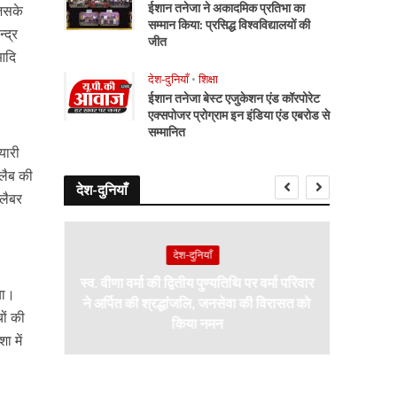
ईशान तनेजा ने अकादमिक प्रतिभा का
जिसके
सम्मान किया: प्रसिद्ध विश्वविद्यालयों की
्द्र
जीत
 आदि
देश-दुनियाँ
•
शिक्षा
ईशान तनेजा बेस्ट एजुकेशन एंड कॉरपोरेट
एक्सपोजर प्रोग्राम इन इंडिया एंड एबरोड से
सम्मानित
यारी
 लैब की
देश-दुनियाँ
 लैबर
देश-दुनियाँ
स्व. वीणा वर्मा की द्वितीय पुण्यतिथि पर वर्मा परिवार
भारत–इ
या।
ने अर्पित की श्रद्धांजलि, जनसेवा की विरासत को
साझ
ा भव्य
ों की
किया नमन
भिषेक
ा में