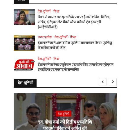
देश-दुनियाँ
•
शिक्षा
शिक्षा से व्यापार तक प्रगति के पथ पर है नारी शक्ति- विनिता,
सचिव, इंटिएक्सलेंट चैंबर्स ऑफ कॉमर्स एंड इंडस्ट्री
(आईसीसीआई)
उत्तर प्रदेश
•
देश-दुनियाँ
•
शिक्षा
ईशान तनेजा ने अकादमिक प्रतिभा का सम्मान किया: प्रसिद्ध
विश्वविद्यालयों की जीत
देश-दुनियाँ
•
शिक्षा
ईशान तनेजा बेस्ट एजुकेशन एंड कॉरपोरेट एक्सपोजर प्रोग्राम
इन इंडिया एंड एबरोड से सम्मानित
देश-दुनियाँ
देश-दुनियाँ
स्व. वीणा वर्मा की द्वितीय पुण्यतिथि
पर वर्मा परिवार ने अर्पित की