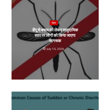
k
k
p
सेहत
डेंगू से बचाव को लेकर सामुदायिक
स्तर पर लोगों को किया जाएगा
जागरूक
July 10, 2024