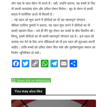
लोग चाह के साथ सेवन भी करते हैं। वहीं, उन्होंने बताया, यह बच्चों के लिए
भी काफी फायदेमंद होगा और उचित पोषण मिलेगा। सूप के सेवन से काफी
मात्रा में शारीरिक ऊर्जा भी मिलती है।
– नई पहल को शुरू करने में डीपीओ का भी रहा महत्वपूर्ण योगदान :
सेविका प्रतिमा कुमारी ने बताया, यह पहल शुरू करने में डीपीओ का भी
काफी सहयोग मिला। भले ही मैंने सूप तैयार कर बच्चों के बीच वितरित की।
किन्तु, इसमें डीपीओ का भी काफी महत्वपूर्ण योगदान रहा है। इस पहल को
सार्थक रूप देने के लिए अन्य सेविकाओं को भी इस पहल की शुरुआत करनी
चाहिए। ताकि बच्चों को उचित पोषण मिल सके और कुपोषणमुक्त समाज का
निर्माण सुनिश्चित हो सके।
F
T
C
W
T
E
S
ac
w
o
h
el
m
h
e
itt
p
at
e
ai
ar
Share this on WhatsApp
b
er
y
s
gr
l
e
o
Li
A
a
You may also like
o
n
p
m