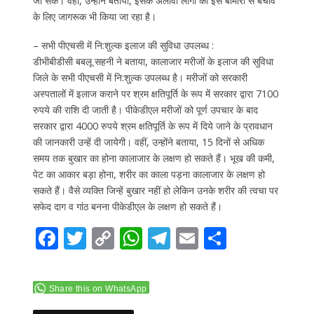
जा सके। वहीं, उन्होंने बताया, इसके अलावा लोगों को इस बीमारी से बचाव
के लिए जागरूक भी किया जा रहा है।
– सभी पीएचसी में नि:शुल्क इलाज की सुविधा उपलब्ध :
डीभीबीडीसी बबलू सहनी ने बताया, कालाजार मरीजों के इलाज की सुविधा
जिले के सभी पीएचसी में नि:शुल्क उपलब्ध है। मरीजों को सरकारी
अस्पतालों में इलाज कराने पर श्रम क्षतिपूर्ति के रूप में सरकार द्वारा 7100
रुपये की राशि दी जाती है। पीकेडीएल मरीजों को पूर्ण उपचार के बाद
सरकार द्वारा 4000 रुपये श्रम क्षतिपूर्ति के रूप में दिये जाने के प्रावधान
की जानकारी उन्हें दी जायेगी। वहीं, उन्होंने बताया, 15 दिनों से अधिक
समय तक बुखार का होना कालाजार के लक्षण हो सकते हैं। भूख की कमी,
पेट का आकार बड़ा होना, शरीर का काला पड़ना कालाजार के लक्षण हो
सकते हैं। वैसे व्यक्ति जिन्हें बुखार नहीं हो लेकिन उनके शरीर की त्वचा पर
सफेद दाग व गांठ बनना पीकेडीएल के लक्षण हो सकते हैं।
F
T
C
W
T
E
S
ac
w
o
h
el
m
h
e
itt
p
at
e
ai
ar
Share this on WhatsApp
b
er
y
s
gr
l
e