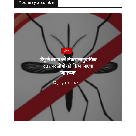
o
Li
A
a
You may also like
o
n
p
m
k
k
p
सेहत
डेंगू से बचाव को लेकर सामुदायिक
स्तर पर लोगों को किया जाएगा
जागरूक
July 10, 2024