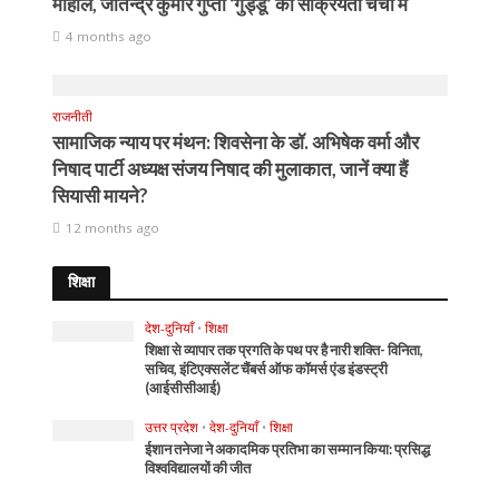
माहौल, जीतेन्द्र कुमार गुप्ता ‘गुड्डू’ की सक्रियता चर्चा में
4 months ago
राजनीती
सामाजिक न्याय पर मंथन: शिवसेना के डॉ. अभिषेक वर्मा और
निषाद पार्टी अध्यक्ष संजय निषाद की मुलाकात, जानें क्या हैं
सियासी मायने?
12 months ago
शिक्षा
देश-दुनियाँ
•
शिक्षा
शिक्षा से व्यापार तक प्रगति के पथ पर है नारी शक्ति- विनिता,
सचिव, इंटिएक्सलेंट चैंबर्स ऑफ कॉमर्स एंड इंडस्ट्री
(आईसीसीआई)
उत्तर प्रदेश
•
देश-दुनियाँ
•
शिक्षा
ईशान तनेजा ने अकादमिक प्रतिभा का सम्मान किया: प्रसिद्ध
विश्वविद्यालयों की जीत