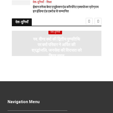
देश-दुनियाँ
•
शिक्षा
ईशान तनेजा बेस्ट एजुकेशन एंड कॉरपोरेट एक्सपोजर प्रोग्राम
इन इंडिया एंड एबरोड से सम्मानित
देश-दुनियाँ
देश-दुनियाँ
स्व. वीणा वर्मा की द्वितीय पुण्यतिथि
पर वर्मा परिवार ने अर्पित की
श्रद्धांजलि, जनसेवा की विरासत को
किया नमन
Navigation Menu