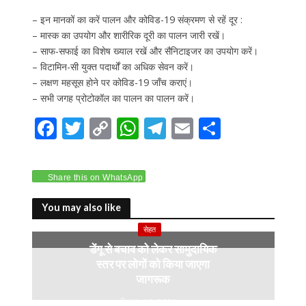
– इन मानकों का करें पालन और कोविड-19 संक्रमण से रहें दूर :
– मास्क का उपयोग और शारीरिक दूरी का पालन जारी रखें।
– साफ-सफाई का विशेष ख्याल रखें और सैनिटाइजर का उपयोग करें।
– विटामिन-सी युक्त पदार्थों का अधिक सेवन करें।
– लक्षण महसूस होने पर कोविड-19 जाँच कराएं।
– सभी जगह प्रोटोकॉल का पालन का पालन करें।
F
T
C
W
T
E
S
ac
w
o
h
el
m
h
e
itt
p
at
e
ai
ar
Share this on WhatsApp
b
er
y
s
gr
l
e
o
Li
A
a
You may also like
o
n
p
m
सेहत
डेंगू से बचाव को लेकर सामुदायिक
k
k
p
स्तर पर लोगों को किया जाएगा
जागरूक
July 10, 2024