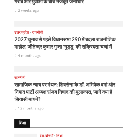
गरीब और युवाओं के बीच मजबूत जनाधार
2 weeks ago
उत्तर प्रदेश
•
राजनीती
2027 चुनाव से पहले विधानसभा 290 में बदला राजनीतिक
माहौल, जीतेन्द्र कुमार गुप्ता ‘गुड्डू’ की सक्रियता चर्चा में
4 months ago
राजनीती
सामाजिक न्याय पर मंथन: शिवसेना के डॉ. अभिषेक वर्मा और
निषाद पार्टी अध्यक्ष संजय निषाद की मुलाकात, जानें क्या हैं
सियासी मायने?
12 months ago
शिक्षा
देश-दुनियाँ
•
शिक्षा