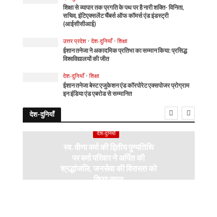
शिक्षा से व्यापार तक प्रगति के पथ पर है नारी शक्ति- विनिता,
सचिव, इंटिएक्सलेंट चैंबर्स ऑफ कॉमर्स एंड इंडस्ट्री
(आईसीसीआई)
उत्तर प्रदेश
•
देश-दुनियाँ
•
शिक्षा
ईशान तनेजा ने अकादमिक प्रतिभा का सम्मान किया: प्रसिद्ध
विश्वविद्यालयों की जीत
देश-दुनियाँ
•
शिक्षा
ईशान तनेजा बेस्ट एजुकेशन एंड कॉरपोरेट एक्सपोजर प्रोग्राम
इन इंडिया एंड एबरोड से सम्मानित
देश-दुनियाँ
देश-दुनियाँ
स्व. वीणा वर्मा की द्वितीय पुण्यतिथि
पर वर्मा परिवार ने अर्पित की
श्रद्धांजलि, जनसेवा की विरासत को
किया नमन