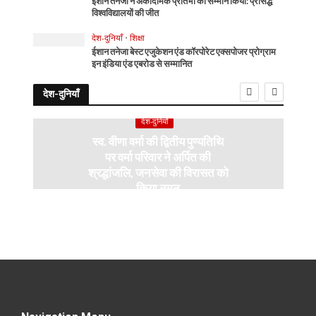
ईशान तनेजा ने अकादमिक प्रतिभा का सम्मान किया: प्रसिद्ध
विश्वविद्यालयों की जीत
देश-दुनियाँ
•
शिक्षा
ईशान तनेजा बेस्ट एजुकेशन एंड कॉरपोरेट एक्सपोजर प्रोग्राम
इन इंडिया एंड एबरोड से सम्मानित
देश-दुनियाँ
देश-दुनियाँ
स्व. वीणा वर्मा की द्वितीय पुण्यतिथि
पर वर्मा परिवार ने अर्पित की
श्रद्धांजलि, जनसेवा की विरासत को
किया नमन