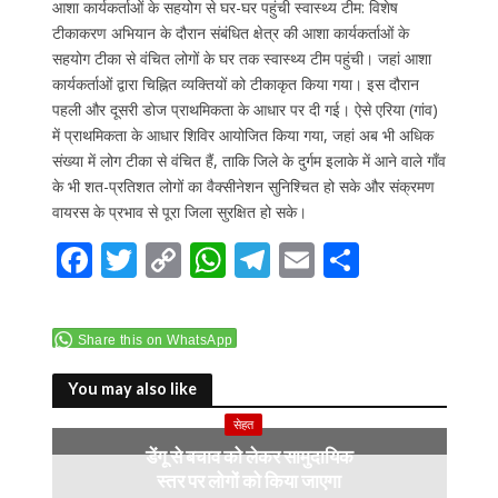
आशा कार्यकर्ताओं के सहयोग से घर-घर पहुंची स्वास्थ्य टीम: विशेष
टीकाकरण अभियान के दौरान संबंधित क्षेत्र की आशा कार्यकर्ताओं के
सहयोग टीका से वंचित लोगों के घर तक स्वास्थ्य टीम पहुंची। जहां आशा
कार्यकर्ताओं द्वारा चिह्नित व्यक्तियों को टीकाकृत किया गया। इस दौरान
पहली और दूसरी डोज प्राथमिकता के आधार पर दी गई। ऐसे एरिया (गांव)
में प्राथमिकता के आधार शिविर आयोजित किया गया, जहां अब भी अधिक
संख्या में लोग टीका से वंचित हैं, ताकि जिले के दुर्गम इलाके में आने वाले गाँव
के भी शत-प्रतिशत लोगों का वैक्सीनेशन सुनिश्चित हो सके और संक्रमण
वायरस के प्रभाव से पूरा जिला सुरक्षित हो सके।
F
T
C
W
T
E
S
ac
w
o
h
el
m
h
e
itt
p
at
e
ai
ar
Share this on WhatsApp
b
er
y
s
gr
l
e
o
Li
A
a
You may also like
o
n
p
m
सेहत
डेंगू से बचाव को लेकर सामुदायिक
k
k
p
स्तर पर लोगों को किया जाएगा