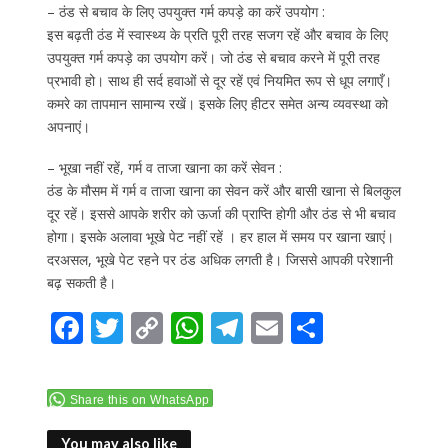
– ठंड से बचाव के लिए उपयुक्त गर्म कपड़े का करें उपयोग :
इस बढ़ती ठंड में स्वास्थ्य के प्रति पूरी तरह सजग रहें और बचाव के लिए
उपयुक्त गर्म कपड़े का उपयोग करें। जो ठंड से बचाव करने में पूरी तरह
प्रभावी हो। साथ ही सर्द हवाओं से दूर रहें एवं नियमित रूप से धूप लगाएँ।
कमरे का तापमान सामान्य रखें। इसके लिए हीटर समेत अन्य व्यवस्था को
अपनाएं।
– भूखा नहीं रहें, गर्म व ताजा खाना का करें सेवन :
ठंड के मौसम में गर्म व ताजा खाना का सेवन करें और बासी खाना से बिलकुल
दूर रहें। इससे आपके शरीर को ऊर्जा की प्राप्ति होगी और ठंड से भी बचाव
होगा। इसके अलावा भूखे पेट नहीं रहें । हर हाल में समय पर खाना खाएं।
दरअसल, भूखे पेट रहने पर ठंड अधिक लगती है। जिससे आपकी परेशानी
बढ़ सकती है।
F
T
C
W
T
E
S
ac
w
o
h
el
m
h
e
itt
p
at
e
ai
ar
Share this on WhatsApp
b
er
y
s
gr
l
e
You may also like