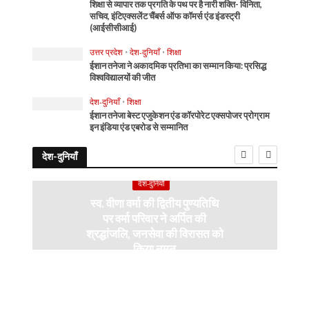
शिक्षा से व्यापार तक प्रगति के पथ पर है नारी शक्ति- विनिता,
सचिव, इंटिएक्सलेंट चैंबर्स ऑफ कॉमर्स एंड इंडस्ट्री
(आईसीसीआई)
उत्तर प्रदेश
•
देश-दुनियाँ
•
शिक्षा
ईशान तनेजा ने अकादमिक प्रतिभा का सम्मान किया: प्रसिद्ध
विश्वविद्यालयों की जीत
देश-दुनियाँ
•
शिक्षा
ईशान तनेजा बेस्ट एजुकेशन एंड कॉरपोरेट एक्सपोजर प्रोग्राम
इन इंडिया एंड एबरोड से सम्मानित
देश-दुनियाँ
देश-दुनियाँ
स्व. वीणा वर्मा की द्वितीय पुण्यतिथि
पर वर्मा परिवार ने अर्पित की
श्रद्धांजलि, जनसेवा की विरासत को
किया नमन