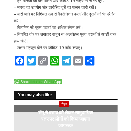
– इन मानकों का करें पालन और कोविड-19 संक्रमण से रहें दूर :
– मास्क का उपयोग और शारीरिक दूरी का पालन जारी रखें।
– बारी आने पर निश्चित रूप से वैक्सीनेशन कराएं और दूसरों को भी प्रेरित
करें।
– विटामिन-सी युक्त पदार्थों का अधिक सेवन करें।
– नियमित तौर पर लगातार साबुन या अल्कोहल युक्त पदार्थों से अच्छी तरह
हाथ धोएं।
– लक्षण महसूस होने पर कोविड-19 जाँच कराएं।
F
T
C
W
T
E
S
ac
w
o
h
el
m
h
e
itt
p
at
e
ai
ar
Share this on WhatsApp
b
er
y
s
gr
l
e
o
Li
A
a
You may also like
o
n
p
m
सेहत
डेंगू से बचाव को लेकर सामुदायिक
k
k
p
स्तर पर लोगों को किया जाएगा
जागरूक