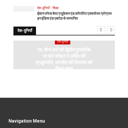
देश-दुनियाँ
•
शिक्षा
ईशान तनेजा बेस्ट एजुकेशन एंड कॉरपोरेट एक्सपोजर प्रोग्राम
इन इंडिया एंड एबरोड से सम्मानित
देश-दुनियाँ
देश-दुनियाँ
स्व. वीणा वर्मा की द्वितीय पुण्यतिथि
पर वर्मा परिवार ने अर्पित की
श्रद्धांजलि, जनसेवा की विरासत को
किया नमन
Navigation Menu