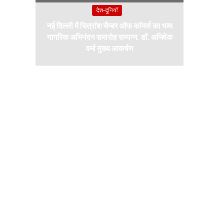
देश-दुनियाँ
नई दिल्ली में चित्रांश चैम्बर ऑफ कॉमर्स का भव्य
नागरिक अभिनंदन समारोह सम्पन्न, डॉ. अभिषेक
वर्मा मुख्य आकर्षण