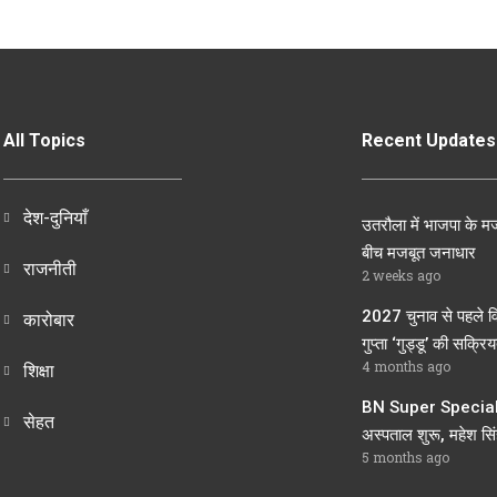
All Topics
Recent Updates
देश-दुनियाँ
उतरौला में भाजपा के मज
बीच मजबूत जनाधार
राजनीती
2 weeks ago
2027 चुनाव से पहले व
कारोबार
गुप्ता ‘गुड्डू’ की सक्रियत
4 months ago
शिक्षा
BN Super Speciali
सेहत
अस्पताल शुरू, महेश सिंह
5 months ago