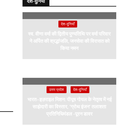
देश-दुनियाँ
देश-दुनियाँ
स्व. वीणा वर्मा की द्वितीय पुण्यतिथि पर वर्मा परिवार
ने अर्पित की श्रद्धांजलि, जनसेवा की विरासत को
किया नमन
उत्तर प्रदेश
देश-दुनियाँ
भारत–इज़राइल मिशन: पीयूष गोयल के नेतृत्व में नई
साझेदारी का विस्तार, ‘ग्रोथ इंजन’ तलाशता
प्रतिनिधिमंडल -पूरन डावर