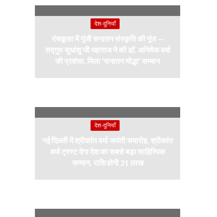
देश-दुनियाँ
पंचकूला में गूंजी सनातन संस्कृति की गूंज —
सद्गुरु सुधांशु जी महाराज ने की डॉ. अभिषेक वर्मा
की प्रशंसा, मिला ‘सनातन योद्धा’ सम्मान
देश-दुनियाँ
नई दिल्ली में श्रीकांत वर्मा जयंती समारोह, श्रीकांत
वर्मा ट्रस्ट देगा देश का सबसे बड़ा साहित्यिक
सम्मान, राशि होगी 21 लाख