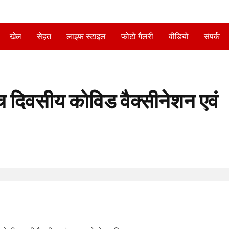
खेल
सेहत
लाइफ स्टाइल
फोटो गैलरी
वीडियो
संपर्क
9 पांच दिवसीय कोविड वैक्सीनेशन एवं