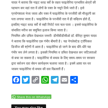
यादव ने बताया कि नाइट ब्लड सर्वे के तहत फाइलेरिया प्रभावित क्षेत्रों की
पहचान कर वहां रात में लोगों के रक्त के नमूने लिये जाते हैं। इसे
प्रयोगशाला भेजा जाता और रक्त में फाइलेरिया के परजीवी की मौजूदगी का
पता लगाया जाता है। फाइलेरिया के परजीवी रात में ही सक्रिय होते हैं,
इसलिए नाइट ब्लड सर्वे से सही रिपोर्ट पता चल पाता । इससे फाइलेरिया के
संभावित मरीज का समुचित इलाज किया जाता है।
नियमित और उचित देखभाल जरूरीः डीभीबीडीसीओ डॉ. बीरेंद्र कुमार यादव
ने बताया कि फाइलेरिया एक गंभीर बीमारी है। यह नेगलेक्टेड ट्रॉपिकल
डिजीज की श्रेणी में आता है। फाइलेरिया हो जाने के बाद धीरे-धीरे यह
गंभीर रूप लेने लगता है। इसकी नियमित व उचित देखभाल कर जटिलताओं
से बचा जा सकता है। फाइलेरिया से बचाव के लिए समय-समय पर सरकार
द्वारा सर्वजन दवा सेवन कार्यक्रम चलाया जाता है। इसमें आशा घर-घर
जाकर फाइलेरिया से बचाव की दवा खिलाती हैं।
F
T
C
W
T
E
S
ac
w
o
h
el
m
h
e
itt
p
at
e
ai
ar
Share this on WhatsApp
b
er
y
s
gr
l
e
You may also like