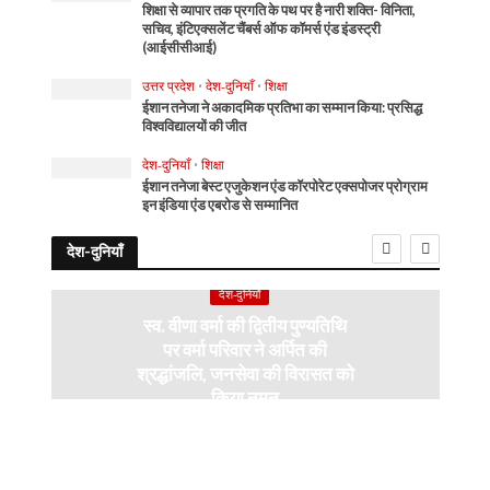
शिक्षा से व्यापार तक प्रगति के पथ पर है नारी शक्ति- विनिता,
सचिव, इंटिएक्सलेंट चैंबर्स ऑफ कॉमर्स एंड इंडस्ट्री
(आईसीसीआई)
उत्तर प्रदेश
•
देश-दुनियाँ
•
शिक्षा
ईशान तनेजा ने अकादमिक प्रतिभा का सम्मान किया: प्रसिद्ध
विश्वविद्यालयों की जीत
देश-दुनियाँ
•
शिक्षा
ईशान तनेजा बेस्ट एजुकेशन एंड कॉरपोरेट एक्सपोजर प्रोग्राम
इन इंडिया एंड एबरोड से सम्मानित
देश-दुनियाँ
देश-दुनियाँ
स्व. वीणा वर्मा की द्वितीय पुण्यतिथि
पर वर्मा परिवार ने अर्पित की
श्रद्धांजलि, जनसेवा की विरासत को
किया नमन