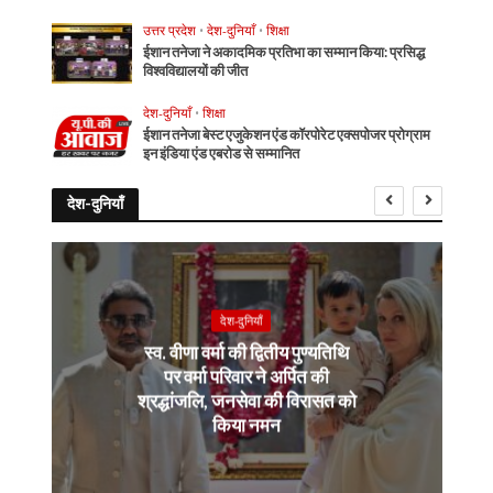
उत्तर प्रदेश
•
देश-दुनियाँ
•
शिक्षा
ईशान तनेजा ने अकादमिक प्रतिभा का सम्मान किया: प्रसिद्ध
विश्वविद्यालयों की जीत
देश-दुनियाँ
•
शिक्षा
ईशान तनेजा बेस्ट एजुकेशन एंड कॉरपोरेट एक्सपोजर प्रोग्राम
इन इंडिया एंड एबरोड से सम्मानित
देश-दुनियाँ
देश-दुनियाँ
स्व. वीणा वर्मा की द्वितीय पुण्यतिथि
पर वर्मा परिवार ने अर्पित की
श्रद्धांजलि, जनसेवा की विरासत को
किया नमन