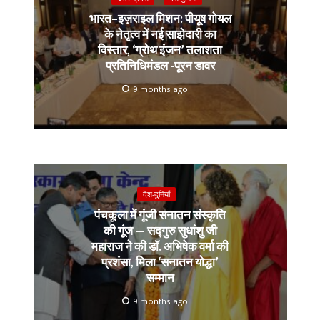
भारत–इज़राइल मिशन: पीयूष गोयल
के नेतृत्व में नई साझेदारी का
विस्तार, ‘ग्रोथ इंजन’ तलाशता
प्रतिनिधिमंडल -पूरन डावर
9 months ago
देश-दुनियाँ
पंचकूला में गूंजी सनातन संस्कृति
की गूंज — सद्गुरु सुधांशु जी
महाराज ने की डॉ. अभिषेक वर्मा की
प्रशंसा, मिला ‘सनातन योद्धा’
सम्मान
9 months ago