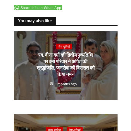
e
itt
p
at
e
ai
ar
Share this on WhatsApp
b
er
y
s
gr
l
e
o
Li
A
a
You may also like
o
n
p
m
k
k
p
देश-दुनियाँ
स्व. वीणा वर्मा की द्वितीय पुण्यतिथि
पर वर्मा परिवार ने अर्पित की
श्रद्धांजलि, जनसेवा की विरासत को
किया नमन
6 months ago
उत्तर प्रदेश
देश-दुनियाँ