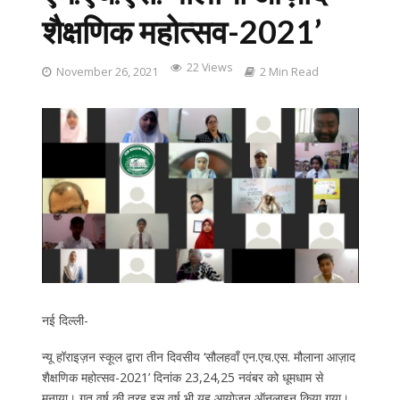
शैक्षणिक महोत्सव-2021’
22 Views
November 26, 2021
2 Min Read
नई दिल्ली-
न्यू हॉराइज़न स्कूल द्वारा तीन दिवसीय ‘सौलहवाँ एन.एच.एस. मौलाना आज़ाद
शैक्षणिक महोत्सव-2021’ दिनांक 23,24,25 नवंबर को धूमधाम से
मनाया। गत वर्ष की तरह इस वर्ष भी यह आयोजन ऑनलाइन किया गया।