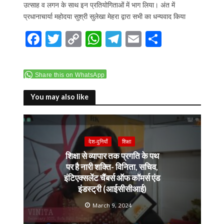
उत्साह व लगन के साथ इन प्रतियोगिताओं में भाग लिया। अंत में
प्रधानाचार्या महोदया सुश्री सुलेखा मेहरा द्वारा सभी का धन्यवाद किया
F
T
C
W
T
E
S
ac
w
o
h
el
m
h
e
itt
p
at
e
ai
ar
Share this on WhatsApp
b
er
y
s
gr
l
e
o
Li
A
a
You may also like
o
n
p
m
k
k
p
देश-दुनियाँ
शिक्षा
शिक्षा से व्यापार तक प्रगति के पथ
पर है नारी शक्ति- विनिता, सचिव,
इंटिएक्सलेंट चैंबर्स ऑफ कॉमर्स एंड
इंडस्ट्री (आईसीसीआई)
March 9, 2024