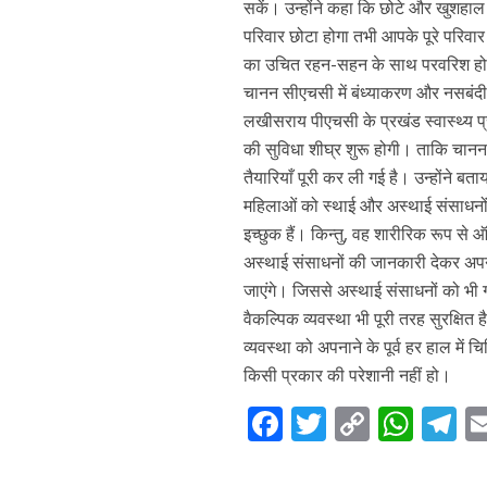
सकें। उन्होंने कहा कि छोटे और खुशहा
परिवार छोटा होगा तभी आपके पूरे परिवार 
का उचित रहन-सहन के साथ परवरिश होग
चानन सीएचसी में बंध्याकरण और नसबंदी क
लखीसराय पीएचसी के प्रखंड स्वास्थ्य प
की सुविधा शीघ्र शुरू होगी। ताकि चान
तैयारियाँ पूरी कर ली गई है। उन्होंने बता
महिलाओं को स्थाई और अस्थाई संसाधनो
इच्छुक हैं। किन्तु, वह शारीरिक रूप से 
अस्थाई संसाधनों की जानकारी देकर अपनान
जाएंगे। जिससे अस्थाई संसाधनों को भी 
वैकल्पिक व्यवस्था भी पूरी तरह सुरक्षि
व्यवस्था को अपनाने के पूर्व हर हाल में
किसी प्रकार की परेशानी नहीं हो।
F
T
C
W
T
ac
w
o
h
el