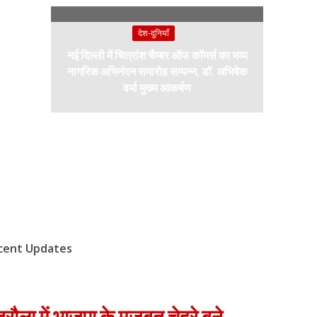
देश-दुनियाँ
नई दिल्ली में चित्रांश चैम्बर ऑफ कॉमर्स का भव्य
नागरिक अभिनंदन समारोह सम्पन्न, डॉ. अभिषेक
वर्मा मुख्य आकर्षण
cent Updates
रौला में भाजपा के मजबूत चेहरे बने