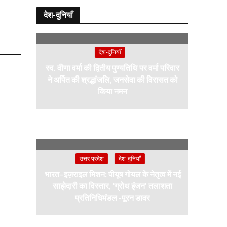
देश-दुनियाँ
देश-दुनियाँ
स्व. वीणा वर्मा की द्वितीय पुण्यतिथि पर वर्मा परिवार
ने अर्पित की श्रद्धांजलि, जनसेवा की विरासत को
किया नमन
उत्तर प्रदेश
देश-दुनियाँ
भारत–इज़राइल मिशन: पीयूष गोयल के नेतृत्व में नई
साझेदारी का विस्तार, ‘ग्रोथ इंजन’ तलाशता
प्रतिनिधिमंडल -पूरन डावर