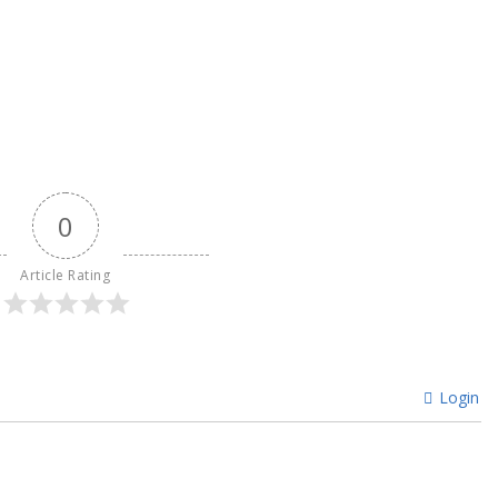
0
Article Rating
Login