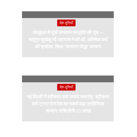
देश-दुनियाँ
पंचकूला में गूंजी सनातन संस्कृति की गूंज —
सद्गुरु सुधांशु जी महाराज ने की डॉ. अभिषेक वर्मा
की प्रशंसा, मिला ‘सनातन योद्धा’ सम्मान
देश-दुनियाँ
नई दिल्ली में श्रीकांत वर्मा जयंती समारोह, श्रीकांत
वर्मा ट्रस्ट देगा देश का सबसे बड़ा साहित्यिक
सम्मान, राशि होगी 21 लाख