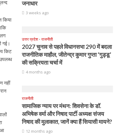
लन्द
जनाधार
3 weeks ago
न किया
ताकि
अलग
उत्तर प्रदेश
•
राजनीती
दी गई।
2027 चुनाव से पहले विधानसभा 290 में बदला
्षय किट
राजनीतिक माहौल, जीतेन्द्र कुमार गुप्ता ‘गुड्डू’
 उपलब्ध
की सक्रियता चर्चा में
4 months ago
न नहीं
ौरान
राजनीती
सामाजिक न्याय पर मंथन: शिवसेना के डॉ.
अभिषेक वर्मा और निषाद पार्टी अध्यक्ष संजय
ालों
निषाद की मुलाकात, जानें क्या हैं सियासी मायने?
रा
े आ
12 months ago