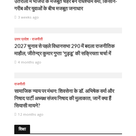
उतरौला में भाजपा के मजबूत चेहरे बने राधेश्याम वर्मा, किसान-
गरीब और युवाओं के बीच मजबूत जनाधार
3 weeks ago
उत्तर प्रदेश
•
राजनीती
2027 चुनाव से पहले विधानसभा 290 में बदला राजनीतिक
माहौल, जीतेन्द्र कुमार गुप्ता ‘गुड्डू’ की सक्रियता चर्चा में
4 months ago
राजनीती
सामाजिक न्याय पर मंथन: शिवसेना के डॉ. अभिषेक वर्मा और
निषाद पार्टी अध्यक्ष संजय निषाद की मुलाकात, जानें क्या हैं
सियासी मायने?
12 months ago
शिक्षा