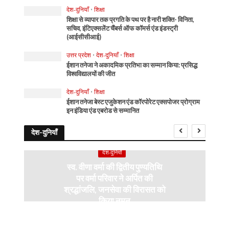
देश-दुनियाँ
•
शिक्षा
शिक्षा से व्यापार तक प्रगति के पथ पर है नारी शक्ति- विनिता,
सचिव, इंटिएक्सलेंट चैंबर्स ऑफ कॉमर्स एंड इंडस्ट्री
(आईसीसीआई)
उत्तर प्रदेश
•
देश-दुनियाँ
•
शिक्षा
ईशान तनेजा ने अकादमिक प्रतिभा का सम्मान किया: प्रसिद्ध
विश्वविद्यालयों की जीत
देश-दुनियाँ
•
शिक्षा
ईशान तनेजा बेस्ट एजुकेशन एंड कॉरपोरेट एक्सपोजर प्रोग्राम
इन इंडिया एंड एबरोड से सम्मानित
देश-दुनियाँ
देश-दुनियाँ
स्व. वीणा वर्मा की द्वितीय पुण्यतिथि
पर वर्मा परिवार ने अर्पित की
श्रद्धांजलि, जनसेवा की विरासत को
किया नमन