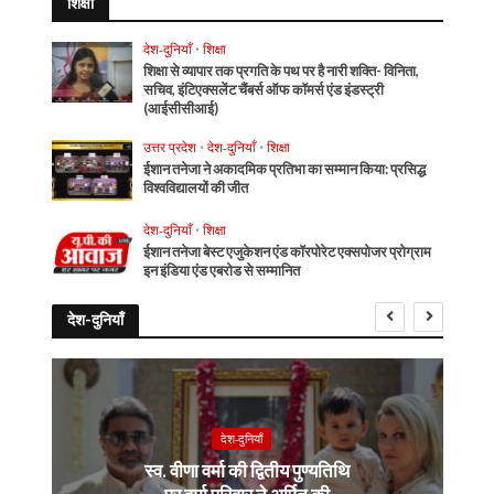
शिक्षा
देश-दुनियाँ
•
शिक्षा
शिक्षा से व्यापार तक प्रगति के पथ पर है नारी शक्ति- विनिता,
सचिव, इंटिएक्सलेंट चैंबर्स ऑफ कॉमर्स एंड इंडस्ट्री
(आईसीसीआई)
उत्तर प्रदेश
•
देश-दुनियाँ
•
शिक्षा
ईशान तनेजा ने अकादमिक प्रतिभा का सम्मान किया: प्रसिद्ध
विश्वविद्यालयों की जीत
देश-दुनियाँ
•
शिक्षा
ईशान तनेजा बेस्ट एजुकेशन एंड कॉरपोरेट एक्सपोजर प्रोग्राम
इन इंडिया एंड एबरोड से सम्मानित
देश-दुनियाँ
देश-दुनियाँ
स्व. वीणा वर्मा की द्वितीय पुण्यतिथि
पर वर्मा परिवार ने अर्पित की