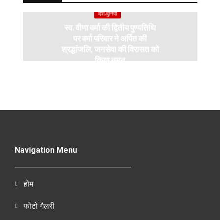
देश-दुनियाँ
स्व. वीणा वर्मा की द्वितीय पुण्यतिथि
पर वर्मा परिवार ने अर्पित की
श्रद्धांजलि, जनसेवा की विरासत को
किया नमन
Navigation Menu
होम
फोटो गैलरी