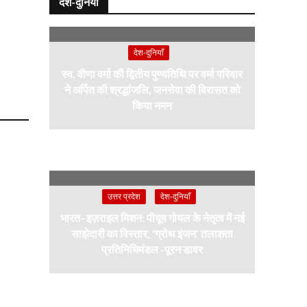
देश-दुनियाँ
देश-दुनियाँ
स्व. वीणा वर्मा की द्वितीय पुण्यतिथि पर वर्मा परिवार
ने अर्पित की श्रद्धांजलि, जनसेवा की विरासत को
किया नमन
उत्तर प्रदेश
देश-दुनियाँ
भारत–इज़राइल मिशन: पीयूष गोयल के नेतृत्व में नई
साझेदारी का विस्तार, ‘ग्रोथ इंजन’ तलाशता
प्रतिनिधिमंडल -पूरन डावर