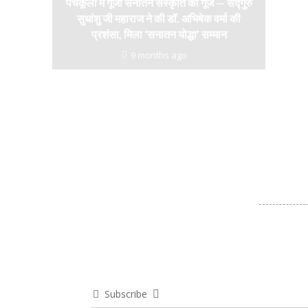
पंचकूला में गूंजी सनातन संस्कृति की गूंज — सद्गुरु
सुधांशु जी महाराज ने की डॉ. अभिषेक वर्मा की
प्रशंसा, मिला ‘सनातन योद्धा’ सम्मान
9 months ago
Subscribe