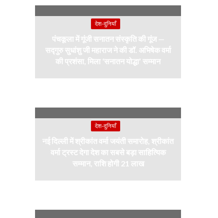
देश-दुनियाँ
पंचकूला में गूंजी सनातन संस्कृति की गूंज —
सद्गुरु सुधांशु जी महाराज ने की डॉ. अभिषेक वर्मा
की प्रशंसा, मिला ‘सनातन योद्धा’ सम्मान
देश-दुनियाँ
नई दिल्ली में श्रीकांत वर्मा जयंती समारोह, श्रीकांत
वर्मा ट्रस्ट देगा देश का सबसे बड़ा साहित्यिक
सम्मान, राशि होगी 21 लाख