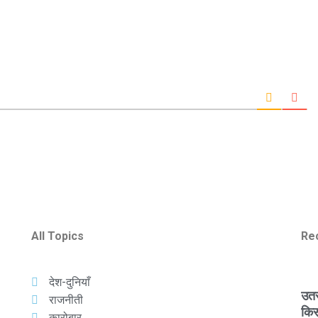
All Topics
Re
देश-दुनियाँ
उतरौ
राजनीती
किस
कारोबार