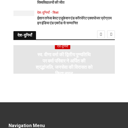
विश्वविद्यालयों की जीत
देश-दुनियाँ
•
शिक्षा
ईशान तनेजा बेस्ट एजुकेशन एंड कॉरपोरेट एक्सपोजर प्रोग्राम
इन इंडिया एंड एबरोड से सम्मानित
देश-दुनियाँ
देश-दुनियाँ
स्व. वीणा वर्मा की द्वितीय पुण्यतिथि
पर वर्मा परिवार ने अर्पित की
श्रद्धांजलि, जनसेवा की विरासत को
किया नमन
Navigation Menu