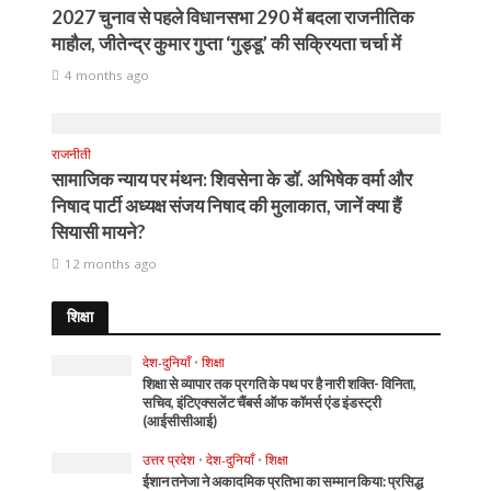
2027 चुनाव से पहले विधानसभा 290 में बदला राजनीतिक
माहौल, जीतेन्द्र कुमार गुप्ता ‘गुड्डू’ की सक्रियता चर्चा में
4 months ago
राजनीती
सामाजिक न्याय पर मंथन: शिवसेना के डॉ. अभिषेक वर्मा और
निषाद पार्टी अध्यक्ष संजय निषाद की मुलाकात, जानें क्या हैं
सियासी मायने?
12 months ago
शिक्षा
देश-दुनियाँ
•
शिक्षा
शिक्षा से व्यापार तक प्रगति के पथ पर है नारी शक्ति- विनिता,
सचिव, इंटिएक्सलेंट चैंबर्स ऑफ कॉमर्स एंड इंडस्ट्री
(आईसीसीआई)
उत्तर प्रदेश
•
देश-दुनियाँ
•
शिक्षा
ईशान तनेजा ने अकादमिक प्रतिभा का सम्मान किया: प्रसिद्ध