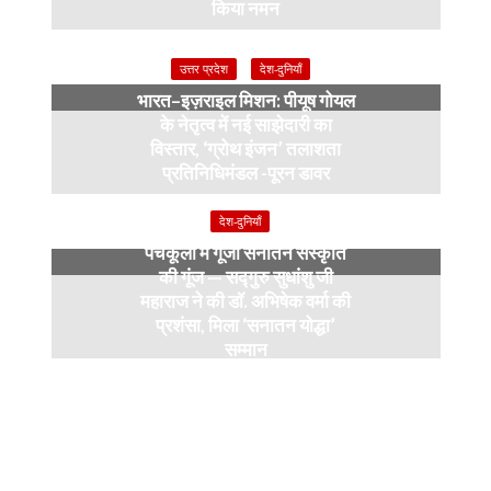
किया नमन
6 months ago
उत्तर प्रदेश
देश-दुनियाँ
भारत–इज़राइल मिशन: पीयूष गोयल
के नेतृत्व में नई साझेदारी का
विस्तार, ‘ग्रोथ इंजन’ तलाशता
प्रतिनिधिमंडल -पूरन डावर
9 months ago
देश-दुनियाँ
पंचकूला में गूंजी सनातन संस्कृति
की गूंज — सद्गुरु सुधांशु जी
महाराज ने की डॉ. अभिषेक वर्मा की
प्रशंसा, मिला ‘सनातन योद्धा’
सम्मान
9 months ago