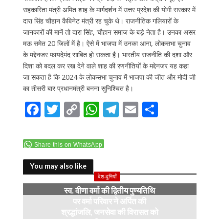
सहकारिता मंत्री अमित शाह के मार्गदर्शन में उत्तर प्रदेश की योगी सरकार में
दारा सिंह चौहान कैबिनेट मंत्री रह चुके थे। राजनीतिक गलियारों के
जानकारों की मानें तो दारा सिंह, चौहान समाज के बड़े नेता है। उनका असर
मऊ समेत 20 जिलों में है। ऐसे में भाजपा में उनका आना, लोकसभा चुनाव
के मद्देनजर फायदेमंद साबित हो सकता है। भारतीय राजनीति की दशा और
दिशा को बदल कर रख देने वाले शाह की रणनीतियों के मद्देनजर यह कहा
जा सकता है कि 2024 के लोकसभा चुनाव में भाजपा की जीत और मोदी जी
का तीसरी बार प्रधानमंत्री बनना सुनिश्चित है।
F
T
C
W
T
E
S
ac
w
o
h
el
m
h
e
itt
p
at
e
ai
ar
Share this on WhatsApp
b
er
y
s
gr
l
e
o
Li
A
a
You may also like
देश-दुनियाँ
o
n
p
m
स्व. वीणा वर्मा की द्वितीय पुण्यतिथि
k
k
p
पर वर्मा परिवार ने अर्पित की
श्रद्धांजलि, जनसेवा की विरासत को