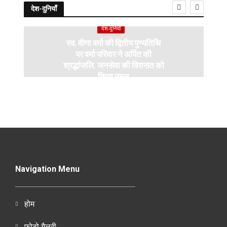
देश-दुनियाँ
देश-दुनियाँ
स्व. वीणा वर्मा की द्वितीय पुण्यतिथि
पर वर्मा परिवार ने अर्पित की
श्रद्धांजलि, जनसेवा की विरासत को
किया नमन
Navigation Menu
होम
फोटो गैलरी