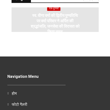
देश-दुनियाँ
स्व. वीणा वर्मा की द्वितीय पुण्यतिथि
पर वर्मा परिवार ने अर्पित की
श्रद्धांजलि, जनसेवा की विरासत को
किया नमन
Navigation Menu
होम
फोटो गैलरी