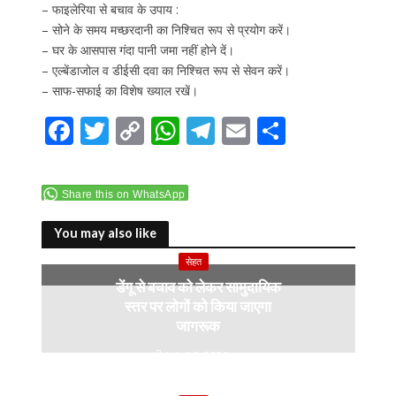
– फाइलेरिया से बचाव के उपाय :
– सोने के समय मच्छरदानी का निश्चित रूप से प्रयोग करें।
– घर के आसपास गंदा पानी जमा नहीं होने दें।
– एल्बेंडाजोल व डीईसी दवा का निश्चित रूप से सेवन करें।
– साफ-सफाई का विशेष ख्याल रखें।
F
T
C
W
T
E
S
ac
w
o
h
el
m
h
e
itt
p
at
e
ai
ar
Share this on WhatsApp
b
er
y
s
gr
l
e
o
Li
A
a
You may also like
o
n
p
m
सेहत
डेंगू से बचाव को लेकर सामुदायिक
k
k
p
स्तर पर लोगों को किया जाएगा
जागरूक
July 10, 2024