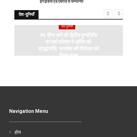
इन इंडिया एंड एबरोड से सम्मानित
देश-दुनियाँ
देश-दुनियाँ
स्व. वीणा वर्मा की द्वितीय पुण्यतिथि
पर वर्मा परिवार ने अर्पित की
श्रद्धांजलि, जनसेवा की विरासत को
किया नमन
Navigation Menu
होम