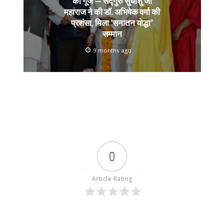
की गूंज — सद्गुरु सुधांशु जी
महाराज ने की डॉ. अभिषेक वर्मा की
प्रशंसा, मिला ‘सनातन योद्धा’
सम्मान
9 months ago
0
Article Rating