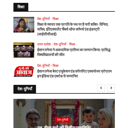
शिक्षा
देश-दुनियाँ
•
शिक्षा
शिक्षा से व्यापार तक प्रगति के पथ पर है नारी शक्ति- विनिता,
सचिव, इंटिएक्सलेंट चैंबर्स ऑफ कॉमर्स एंड इंडस्ट्री
(आईसीसीआई)
उत्तर प्रदेश
•
देश-दुनियाँ
•
शिक्षा
ईशान तनेजा ने अकादमिक प्रतिभा का सम्मान किया: प्रसिद्ध
विश्वविद्यालयों की जीत
देश-दुनियाँ
•
शिक्षा
ईशान तनेजा बेस्ट एजुकेशन एंड कॉरपोरेट एक्सपोजर प्रोग्राम
इन इंडिया एंड एबरोड से सम्मानित
देश-दुनियाँ
देश-दुनियाँ
स्व. वीणा वर्मा की द्वितीय पुण्यतिथि