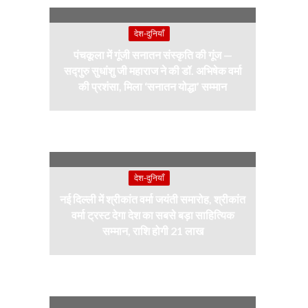
देश-दुनियाँ
पंचकूला में गूंजी सनातन संस्कृति की गूंज —
सद्गुरु सुधांशु जी महाराज ने की डॉ. अभिषेक वर्मा
की प्रशंसा, मिला ‘सनातन योद्धा’ सम्मान
देश-दुनियाँ
नई दिल्ली में श्रीकांत वर्मा जयंती समारोह, श्रीकांत
वर्मा ट्रस्ट देगा देश का सबसे बड़ा साहित्यिक
सम्मान, राशि होगी 21 लाख