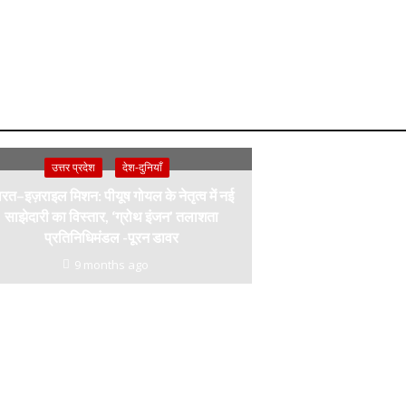
उत्तर प्रदेश
देश-दुनियाँ
रत–इज़राइल मिशन: पीयूष गोयल के नेतृत्व में नई
साझेदारी का विस्तार, ‘ग्रोथ इंजन’ तलाशता
प्रतिनिधिमंडल -पूरन डावर
9 months ago