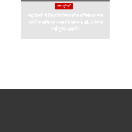
देश-दुनियाँ
नई दिल्ली में चित्रांश चैम्बर ऑफ कॉमर्स का भव्य
नागरिक अभिनंदन समारोह सम्पन्न, डॉ. अभिषेक
वर्मा मुख्य आकर्षण