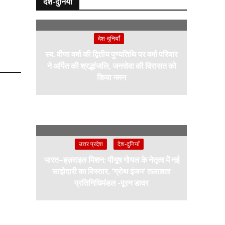
देश-दुनियाँ
देश-दुनियाँ
स्व. वीणा वर्मा की द्वितीय पुण्यतिथि पर वर्मा परिवार
ने अर्पित की श्रद्धांजलि, जनसेवा की विरासत को
किया नमन
उत्तर प्रदेश
देश-दुनियाँ
भारत–इज़राइल मिशन: पीयूष गोयल के नेतृत्व में नई
साझेदारी का विस्तार, ‘ग्रोथ इंजन’ तलाशता
प्रतिनिधिमंडल -पूरन डावर