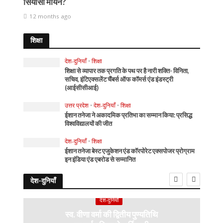
सियासी मायने?
12 months ago
शिक्षा
देश-दुनियाँ
•
शिक्षा
शिक्षा से व्यापार तक प्रगति के पथ पर है नारी शक्ति- विनिता,
सचिव, इंटिएक्सलेंट चैंबर्स ऑफ कॉमर्स एंड इंडस्ट्री
(आईसीसीआई)
उत्तर प्रदेश
•
देश-दुनियाँ
•
शिक्षा
ईशान तनेजा ने अकादमिक प्रतिभा का सम्मान किया: प्रसिद्ध
विश्वविद्यालयों की जीत
देश-दुनियाँ
•
शिक्षा
ईशान तनेजा बेस्ट एजुकेशन एंड कॉरपोरेट एक्सपोजर प्रोग्राम
इन इंडिया एंड एबरोड से सम्मानित
देश-दुनियाँ
देश-दुनियाँ
स्व. वीणा वर्मा की द्वितीय पुण्यतिथि