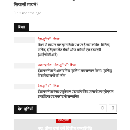
सियासी मायने?
12 months ago
शिक्षा
देश-दुनियाँ
•
शिक्षा
शिक्षा से व्यापार तक प्रगति के पथ पर है नारी शक्ति- विनिता,
सचिव, इंटिएक्सलेंट चैंबर्स ऑफ कॉमर्स एंड इंडस्ट्री
(आईसीसीआई)
उत्तर प्रदेश
•
देश-दुनियाँ
•
शिक्षा
ईशान तनेजा ने अकादमिक प्रतिभा का सम्मान किया: प्रसिद्ध
विश्वविद्यालयों की जीत
देश-दुनियाँ
•
शिक्षा
ईशान तनेजा बेस्ट एजुकेशन एंड कॉरपोरेट एक्सपोजर प्रोग्राम
इन इंडिया एंड एबरोड से सम्मानित
देश-दुनियाँ
देश-दुनियाँ
स्व. वीणा वर्मा की द्वितीय पुण्यतिथि