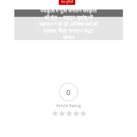
देश-दुनियाँ
पंचकूला में गूंजी सनातन संस्कृति
की गूंज — सद्गुरु सुधांशु जी
महाराज ने की डॉ. अभिषेक वर्मा की
प्रशंसा, मिला ‘सनातन योद्धा’
सम्मान
9 months ago
0
Article Rating