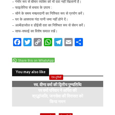
– गंभीर रूप से बीमार व्यक्ति को भी दवा नहीं खिलानी है।
– फाइलेरिया से बचाव के उपाय :
– सोने के समय मच्छरदानी का निश्चित रूप से प्रयोग करें।
– घर के आसपास गंदा पानी जमा नहीं होने दें।
– अल्बेंडाजोल व डीईसी दवा का निश्चित रूप से सेवन करें।
– साफ-सफाई का विशेष ख्याल रखें।
F
T
C
W
T
E
S
ac
w
o
h
el
m
h
e
itt
p
at
e
ai
ar
Share this on WhatsApp
b
er
y
s
gr
l
e
o
Li
A
a
You may also like
देश-दुनियाँ
o
n
p
m
स्व. वीणा वर्मा की द्वितीय पुण्यतिथि
k
k
p
पर वर्मा परिवार ने अर्पित की
श्रद्धांजलि, जनसेवा की विरासत को
किया नमन
6 months ago