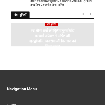
ईशान तनेजा बेस्ट एजुकेशन एंड कॉरपोरेट एक्सपोजर प्रोग्राम
इन इंडिया एंड एबरोड से सम्मानित
देश-दुनियाँ
देश-दुनियाँ
स्व. वीणा वर्मा की द्वितीय पुण्यतिथि
पर वर्मा परिवार ने अर्पित की
श्रद्धांजलि, जनसेवा की विरासत को
किया नमन
Navigation Menu