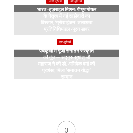
उत्तर प्रदेश
देश-दुनियाँ
भारत–इज़राइल मिशन: पीयूष गोयल
के नेतृत्व में नई साझेदारी का
विस्तार, ‘ग्रोथ इंजन’ तलाशता
प्रतिनिधिमंडल -पूरन डावर
9 months ago
देश-दुनियाँ
पंचकूला में गूंजी सनातन संस्कृति
की गूंज — सद्गुरु सुधांशु जी
महाराज ने की डॉ. अभिषेक वर्मा की
प्रशंसा, मिला ‘सनातन योद्धा’
सम्मान
9 months ago
0