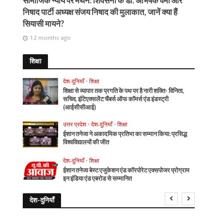
सामाजिक न्याय पर मंथन: शिवसेना के डॉ. अभिषेक वर्मा और
निषाद पार्टी अध्यक्ष संजय निषाद की मुलाकात, जानें क्या हैं
सियासी मायने?
12 months ago
शिक्षा
देश-दुनियाँ
•
शिक्षा
शिक्षा से व्यापार तक प्रगति के पथ पर है नारी शक्ति- विनिता,
सचिव, इंटिएक्सलेंट चैंबर्स ऑफ कॉमर्स एंड इंडस्ट्री
(आईसीसीआई)
उत्तर प्रदेश
•
देश-दुनियाँ
•
शिक्षा
ईशान तनेजा ने अकादमिक प्रतिभा का सम्मान किया: प्रसिद्ध
विश्वविद्यालयों की जीत
देश-दुनियाँ
•
शिक्षा
ईशान तनेजा बेस्ट एजुकेशन एंड कॉरपोरेट एक्सपोजर प्रोग्राम
इन इंडिया एंड एबरोड से सम्मानित
देश-दुनियाँ