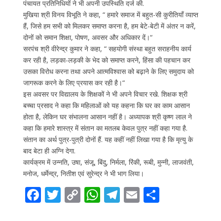
पंचायत प्रतिनिधियों ने भी अपनी उपस्थिति दर्ज की.
मुखिया श्री विनय विभूति ने कहा, “ हमारे समाज में बहुत-सी कुरीतियाँ व्याप्त
हैं, जिसे हम सभी को मिलकर समाप्त करना है, हम बेटे-बेटी में अंतर न करें,
दोनों को समान शिक्षा, पोषण, अवसर और अधिकार दें।“
सरपंच श्री वीरेन्द्र कुमार ने कहा, “ सहयोगी संस्था बहुत सराहनीय कार्य
कर रही है, लड़का-लड़की के भेद को समाप्त करने, हिंसा की पहचान कर
उसका विरोध करना तथा अपने आत्मविश्वास को बढ़ाने के लिए समुदाय को
जागरूक करने के लिए प्रयास कर रही है।“
इस अवसर पर विद्यालय के शिक्षकों ने भी अपने विचार रखे. शिक्षक श्री
बच्चा प्रसाद ने कहा कि महिलाओं को यह कहना कि घर का काम आसान
होता है, लेकिन घर संभालना आसान नहीं है। अध्यापक श्री कृष्ण लाल ने
कहा कि हमारे शास्त्र में संतान का मतलब केवल पुत्र नहीं कहा गया है.
संतान का अर्थ पुत्र-पुत्री दोनों हैं. यह कहीं नहीं लिखा गया है कि मृत्यु के
बाद बेटा ही अग्नि देगा.
कार्यक्रम में उन्नति, उषा, संजू, बिंदु, निर्मला, रिंकी, रूबी, मुन्नी, लाजवंती,
मनोज, धर्मेन्द्र, नितीश एवं सुरेन्द्र ने भी भाग लिया।
F
T
C
W
T
E
S
ac
w
o
h
el
m
h